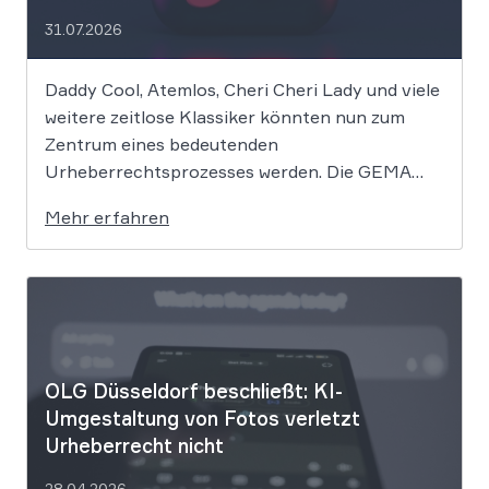
31.07.2026
Daddy Cool, Atemlos, Cheri Cheri Lady und viele
weitere zeitlose Klassiker könnten nun zum
Zentrum eines bedeutenden
Urheberrechtsprozesses werden. Die GEMA
klagt gegen das KI-Unternehmen Suno und will
Mehr erfahren
die Rechte ihrer Mitglieder verteidigen. Dem
Unternehmen hinter der populären KI-Musik-
App werden massive
Urheberrechtsverletzungen vorgeworfen. Die
entscheidende Frage lautet: Durfte Suno […]
OLG Düsseldorf beschließt: KI-
Umgestaltung von Fotos verletzt
Urheberrecht nicht
28.04.2026