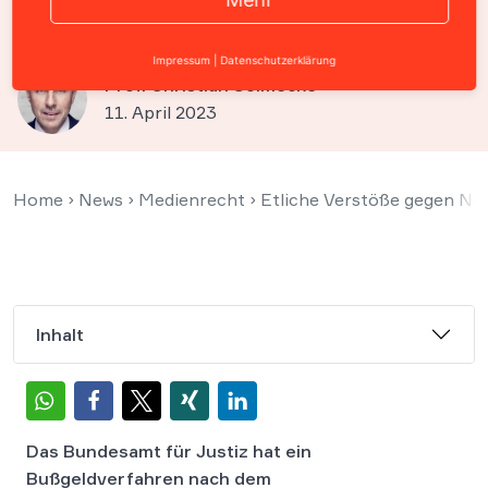
Twitter eingeleitet
Impressum
|
Datenschutzerklärung
Prof. Christian Solmecke
11. April 2023
Home
›
News
›
Medienrecht
›
Etliche Verstöße gegen Net
Inhalt
Das Bundesamt für Justiz hat ein
Bußgeldverfahren nach dem