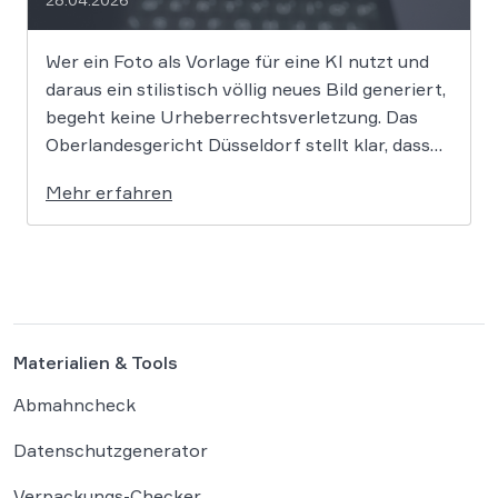
Wer ein Foto als Vorlage für eine KI nutzt und
daraus ein stilistisch völlig neues Bild generiert,
begeht keine Urheberrechtsverletzung. Das
Oberlandesgericht Düsseldorf stellt klar, dass
bloße Bildmotive nicht geschützt sind und eine
Mehr erfahren
KI-gestützte Umgestaltung zulässig ist, solange
die individuellen kreativen Merkmale des
Originals nicht übernommen werden. In der […]
Materialien & Tools
Abmahncheck
Datenschutzgenerator
Verpackungs-Checker