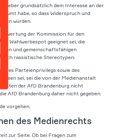
tzgeber grundsätzlich dem Interesse an der
geräumt habe, so dass Widerspruch und
alten würden.
 Bewertung der Kommission für den
ene Wahlwerbespot geeignet sei, die
lichen und gemeinschaftsfähigen
tlich rassistische Stereotypen.
d des Parteienprivilegs sowie des
esen sei, sei die von der Medienanstalt
 Lasten der AfD Brandenburg nicht
 die AfD Brandenburg daher nicht gegeben.
de vorgehen.
chen des Medienrechts
it zur Seite. Ob bei Fragen zum