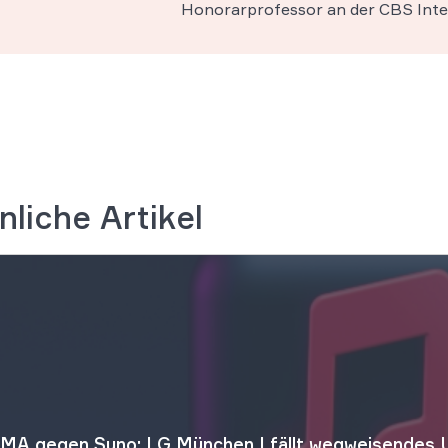
Honorarprofessor an der CBS Inter
nliche Artikel
MA gegen Suno: LG München I fällt wegweisendes U