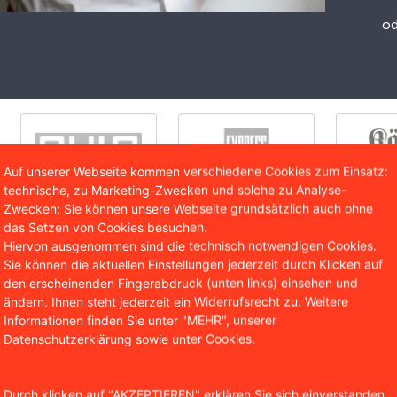
od
Auf unserer Webseite kommen verschiedene Cookies zum Einsatz:
technische, zu Marketing-Zwecken und solche zu Analyse-
Zwecken; Sie können unsere Webseite grundsätzlich auch ohne
das Setzen von Cookies besuchen.
Hiervon ausgenommen sind die technisch notwendigen Cookies.
Sie können die aktuellen Einstellungen jederzeit durch Klicken auf
den erscheinenden Fingerabdruck (unten links) einsehen und
ändern. Ihnen steht jederzeit ein Widerrufsrecht zu. Weitere
hlwerbespot gefährdet Entwi
Informationen finden Sie unter "MEHR", unserer
d Jugendliche
n
Datenschutzerklärung sowie unter Cookies.
uffassung des VGs überwiege hier das öffentliche Vollzieh
Durch klicken auf "AKZEPTIEREN" erklären Sie sich einverstanden,