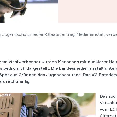
 Jugendschutzmedien-Staatsvertrag: Medienanstalt verbi
inem Wahl­wer­be­spot wurden Men­schen mit dunk­le­rer Hau
s be­droh­lich dargestellt. Die Lan­des­me­di­en­an­stalt unt
Spot aus Grün­den des Ju­gend­schut­zes. Das VG Pots­dam
als rechtmäßig.
Das auch
Verwaltu
vom 13. 
Alternat