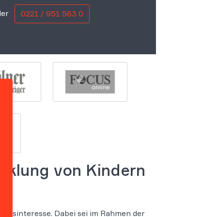
er
0221 / 951 563 0
cklung von Kindern
ungsinteresse. Dabei sei im Rahmen der