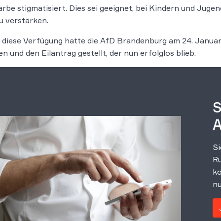
rbe stigmatisiert. Dies sei geeignet, bei Kindern und Juge
u verstärken.
 diese Verfügung hatte die AfD Brandenburg am 24. Janu
n und den Eilantrag gestellt, der nun erfolglos blieb.
S
A
Si
Ru
ko
nu