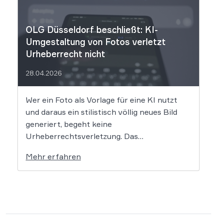
Die entscheidende Frage lautet: Durfte Suno
[…]
OLG Düsseldorf beschließt: KI-
Umgestaltung von Fotos verletzt
Urheberrecht nicht
28.04.2026
Wer ein Foto als Vorlage für eine KI nutzt
und daraus ein stilistisch völlig neues Bild
generiert, begeht keine
Urheberrechtsverletzung. Das
Oberlandesgericht Düsseldorf stellt klar,
Mehr erfahren
dass bloße Bildmotive nicht geschützt sind
und eine KI-gestützte Umgestaltung zulässig
ist, solange die individuellen kreativen
Merkmale des Originals nicht übernommen
werden. In der […]