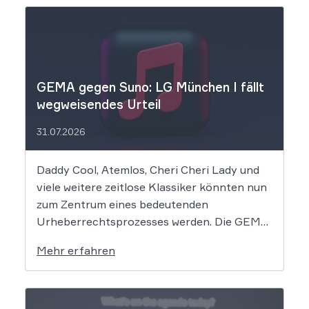
GEMA gegen Suno: LG München I fällt
wegweisendes Urteil
31.07.2026
Daddy Cool, Atemlos, Cheri Cheri Lady und
viele weitere zeitlose Klassiker könnten nun
zum Zentrum eines bedeutenden
Urheberrechtsprozesses werden. Die GEMA
klagt gegen das KI-Unternehmen Suno und
Mehr erfahren
will die Rechte ihrer Mitglieder verteidigen.
Dem Unternehmen hinter der populären KI-
Musik-App werden massive
Urheberrechtsverletzungen vorgeworfen.