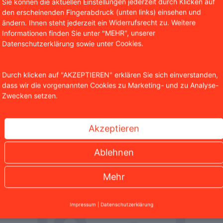
Sie können die aktuellen Einstellungen jederzeit durch Klicken auf
den erscheinenden Fingerabdruck (unten links) einsehen und
ändern. Ihnen steht jederzeit ein Widerrufsrecht zu. Weitere
Informationen finden Sie unter "MEHR", unserer
Datenschutzerklärung sowie unter Cookies.
sseschau für den Monat August 2025
Durch klicken auf "AKZEPTIEREN" erklären Sie sich einverstanden,
dass wir die vorgenannten Cookies zu Marketing- und zu Analyse-
Zwecken setzen.
ler spannender Medienauftritte, bei denen wir zu den unte
llstricken bei Dating-Portalen über den bekannten Spezi-
Akzeptieren
ranche – unser rechtliches Fachwissen war in renommierte
Ablehnen
Mehr
Impressum
|
Datenschutzerklärung