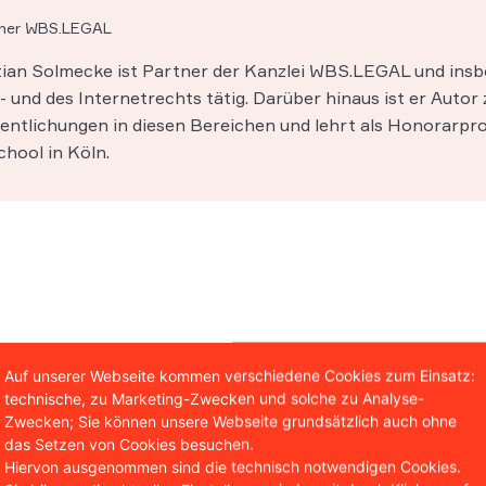
tner WBS.LEGAL
stian Solmecke ist Partner der Kanzlei WBS.LEGAL und insb
 und des Internetrechts tätig. Darüber hinaus ist er Autor 
entlichungen in diesen Bereichen und lehrt als Honorarpro
hool in Köln.
Auf unserer Webseite kommen verschiedene Cookies zum Einsatz:
technische, zu Marketing-Zwecken und solche zu Analyse-
Zwecken; Sie können unsere Webseite grundsätzlich auch ohne
das Setzen von Cookies besuchen.
Hiervon ausgenommen sind die technisch notwendigen Cookies.