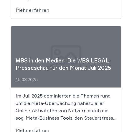
Fallstricken bei Dating-Portalen über den
Mehr erfahren
bekannten Spezi-Streit bis zu
markenrechtlichen Fragen zum Merchandise
in der Musikbranche – unser rechtliches
Fachwissen war in renommierten Medien wie
dem Handelsblatt, […]
WBS in den Medien: Die WBS.LEGAL-
Presseschau für den Monat Juli 2025
15.08.2025
Im Juli 2025 dominierten die Themen rund
um die Meta-Überwachung nahezu aller
Online-Aktivitäten von Nutzern durch die
sog. Meta-Business Tools, den Steuerstress
unzähliger Influencer und die große Kiss-
Mehr erfahren