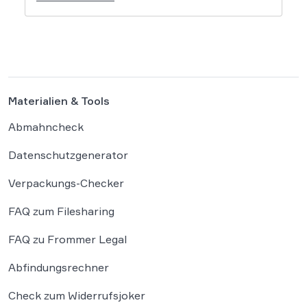
Cam-Debatte. Flankiert wurde dies von
knackigen Einschätzungen zu Daten- und
Plattformrecht, Satire & Urheberrecht,
Gaming, Verbraucherschutz, Arbeits- und
Reiserecht sowie Sportrecht. Es […]
Materialien & Tools
Abmahncheck
Datenschutzgenerator
Verpackungs-Checker
FAQ zum Filesharing
FAQ zu Frommer Legal
Abfindungsrechner
Check zum Widerrufsjoker