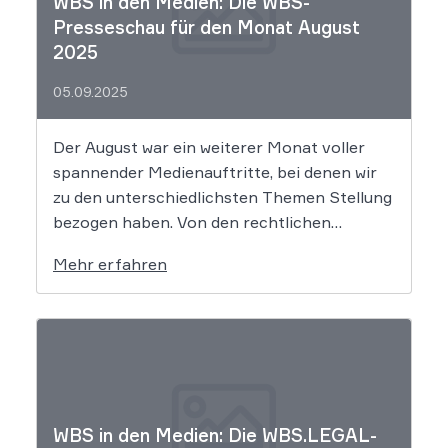
WBS in den Medien: Die WBS-
Presseschau für den Monat August
2025
05.09.2025
Der August war ein weiterer Monat voller
spannender Medienauftritte, bei denen wir
zu den unterschiedlichsten Themen Stellung
bezogen haben. Von den rechtlichen
Fallstricken bei Dating-Portalen über den
Mehr erfahren
bekannten Spezi-Streit bis zu
markenrechtlichen Fragen zum Merchandise
in der Musikbranche – unser rechtliches
Fachwissen war in renommierten Medien wie
dem Handelsblatt, […]
WBS in den Medien: Die WBS.LEGAL-