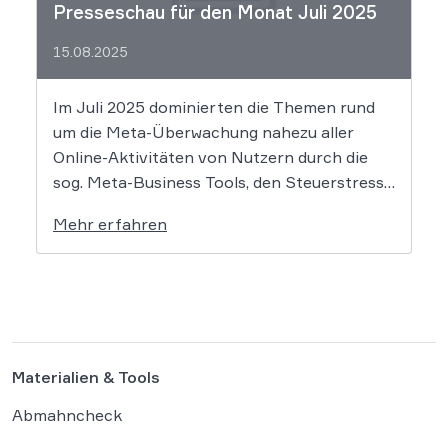
Presseschau für den Monat Juli 2025
15.08.2025
Im Juli 2025 dominierten die Themen rund
um die Meta-Überwachung nahezu aller
Online-Aktivitäten von Nutzern durch die
sog. Meta-Business Tools, den Steuerstress
unzähliger Influencer und die große Kiss-
Mehr erfahren
Cam-Debatte. Flankiert wurde dies von
knackigen Einschätzungen zu Daten- und
Plattformrecht, Satire & Urheberrecht,
Gaming, Verbraucherschutz, Arbeits- und
Reiserecht sowie Sportrecht. Es […]
Materialien & Tools
Abmahncheck