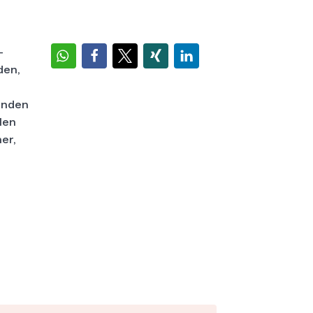
-
den,
enden
len
ner,