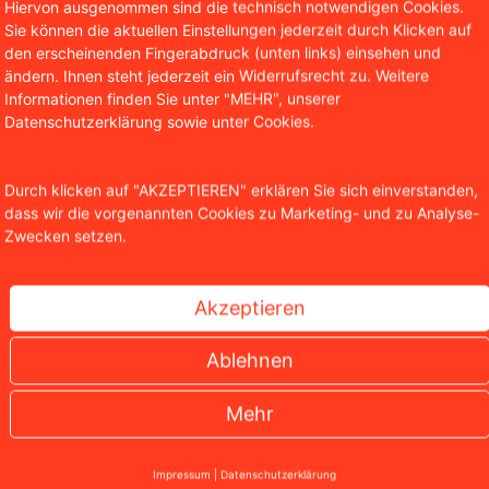
Hiervon ausgenommen sind die technisch notwendigen Cookies.
Sie können die aktuellen Einstellungen jederzeit durch Klicken auf
den erscheinenden Fingerabdruck (unten links) einsehen und
ändern. Ihnen steht jederzeit ein Widerrufsrecht zu. Weitere
Informationen finden Sie unter "MEHR", unserer
Datenschutzerklärung sowie unter Cookies.
sseschau für den Monat August 2025
Durch klicken auf "AKZEPTIEREN" erklären Sie sich einverstanden,
dass wir die vorgenannten Cookies zu Marketing- und zu Analyse-
Zwecken setzen.
ler spannender Medienauftritte, bei denen wir zu den unte
Akzeptieren
llstricken bei Dating-Portalen über den bekannten Spezi-
ranche – unser rechtliches Fachwissen war in renommierte
Ablehnen
Mehr
Impressum
|
Datenschutzerklärung