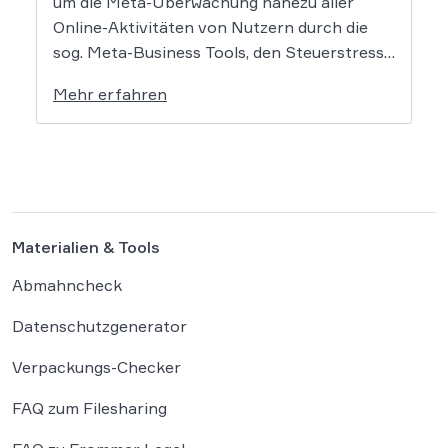
um die Meta-Überwachung nahezu aller
Online-Aktivitäten von Nutzern durch die
sog. Meta-Business Tools, den Steuerstress
unzähliger Influencer und die große Kiss-
Mehr erfahren
Cam-Debatte. Flankiert wurde dies von
knackigen Einschätzungen zu Daten- und
Plattformrecht, Satire & Urheberrecht,
Gaming, Verbraucherschutz, Arbeits- und
Reiserecht sowie Sportrecht. Es […]
Materialien & Tools
Abmahncheck
Datenschutzgenerator
Verpackungs-Checker
FAQ zum Filesharing