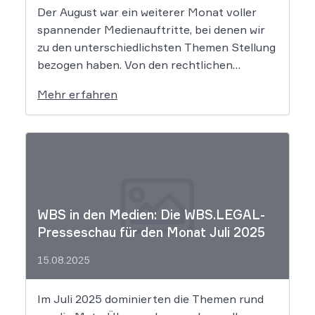
Der August war ein weiterer Monat voller
spannender Medienauftritte, bei denen wir
zu den unterschiedlichsten Themen Stellung
bezogen haben. Von den rechtlichen
Fallstricken bei Dating-Portalen über den
Mehr erfahren
bekannten Spezi-Streit bis zu
markenrechtlichen Fragen zum Merchandise
in der Musikbranche – unser rechtliches
Fachwissen war in renommierten Medien wie
dem Handelsblatt, […]
WBS in den Medien: Die WBS.LEGAL-
Presseschau für den Monat Juli 2025
15.08.2025
Im Juli 2025 dominierten die Themen rund