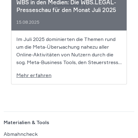
WBS in den Medien: Die WBS.LEGAL-
Presseschau für den Monat Juli 2025
15.08.2025
Im Juli 2025 dominierten die Themen rund
um die Meta-Überwachung nahezu aller
Online-Aktivitäten von Nutzern durch die
sog. Meta-Business Tools, den Steuerstress
unzähliger Influencer und die große Kiss-
Mehr erfahren
Cam-Debatte. Flankiert wurde dies von
knackigen Einschätzungen zu Daten- und
Plattformrecht, Satire & Urheberrecht,
Gaming, Verbraucherschutz, Arbeits- und
Reiserecht sowie Sportrecht. Es […]
Materialien & Tools
Abmahncheck