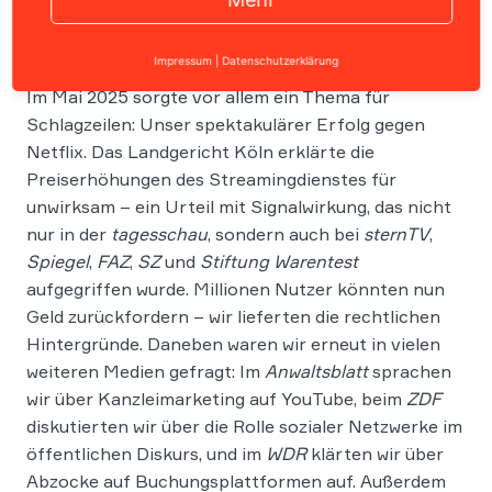
Impressum
|
Datenschutzerklärung
Im Mai 2025 sorgte vor allem ein Thema für
Schlagzeilen: Unser spektakulärer Erfolg gegen
Netflix. Das Landgericht Köln erklärte die
Preiserhöhungen des Streamingdienstes für
unwirksam – ein Urteil mit Signalwirkung, das nicht
nur in der
tagesschau
, sondern auch bei
sternTV
,
Spiegel
,
FAZ
,
SZ
und
Stiftung Warentest
aufgegriffen wurde. Millionen Nutzer könnten nun
Geld zurückfordern – wir lieferten die rechtlichen
Hintergründe. Daneben waren wir erneut in vielen
weiteren Medien gefragt: Im
Anwaltsblatt
sprachen
wir über Kanzleimarketing auf YouTube, beim
ZDF
diskutierten wir über die Rolle sozialer Netzwerke im
öffentlichen Diskurs, und im
WDR
klärten wir über
Abzocke auf Buchungsplattformen auf. Außerdem