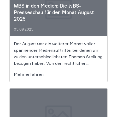
WBS in den Medien: Die WBS-
Presseschau für den Monat August
2025
05.09.2025
Der August war ein weiterer Monat voller
spannender Medienauftritte, bei denen wir
zu den unterschiedlichsten Themen Stellung
bezogen haben. Von den rechtlichen
Fallstricken bei Dating-Portalen über den
Mehr erfahren
bekannten Spezi-Streit bis zu
markenrechtlichen Fragen zum Merchandise
in der Musikbranche – unser rechtliches
Fachwissen war in renommierten Medien wie
dem Handelsblatt, […]