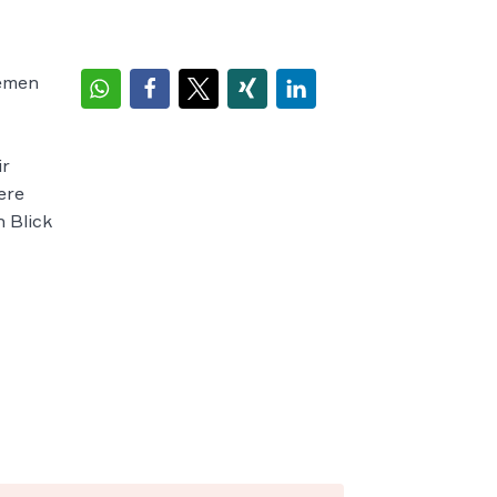
hemen
ir
ere
 Blick