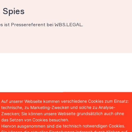
 Spies
es ist Pressereferent bei WBS.LEGAL.
Auf unserer Webseite kommen verschiedene Cookies zum Einsatz:
technische, zu Marketing-Zwecken und solche zu Analyse-
Zwecken; Sie können unsere Webseite grundsätzlich auch ohne
das Setzen von Cookies besuchen.
Hiervon ausgenommen sind die technisch notwendigen Cookies.