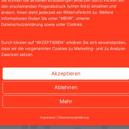
Sie können die aktuellen Einstellungen jederzeit durch Klicken auf
den erscheinenden Fingerabdruck (unten links) einsehen und
ändern. Ihnen steht jederzeit ein Widerrufsrecht zu. Weitere
Informationen finden Sie unter "MEHR", unserer
Datenschutzerklärung sowie unter Cookies.
sseschau für den Monat August 2025
Durch klicken auf "AKZEPTIEREN" erklären Sie sich einverstanden,
dass wir die vorgenannten Cookies zu Marketing- und zu Analyse-
Zwecken setzen.
ler spannender Medienauftritte, bei denen wir zu den unte
llstricken bei Dating-Portalen über den bekannten Spezi-
Akzeptieren
ranche – unser rechtliches Fachwissen war in renommierte
Ablehnen
Mehr
Impressum
|
Datenschutzerklärung