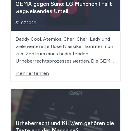
GEMA gegen Suno: LG München I fällt
wegweisendes Urteil
31.07.2026
Daddy Cool, Atemlos, Cheri Cheri Lady und
viele weitere zeitlose Klassiker könnten nun
zum Zentrum eines bedeutenden
Urheberrechtsprozesses werden. Die GEMA
klagt gegen das KI-Unternehmen Suno und
Mehr erfahren
will die Rechte ihrer Mitglieder verteidigen.
Dem Unternehmen hinter der populären KI-
Musik-App werden massive
Urheberrechtsverletzungen vorgeworfen.
Die entscheidende Frage lautet: Durfte Suno
[…]
Urheberrecht und KI: Wem gehören die
Texte aus der Maschine?