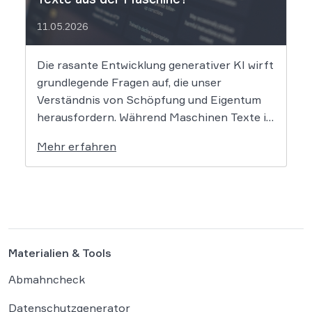
11.05.2026
Die rasante Entwicklung generativer KI wirft
grundlegende Fragen auf, die unser
Verständnis von Schöpfung und Eigentum
herausfordern. Während Maschinen Texte in
Sekundenschnelle produzieren, ringt die
Mehr erfahren
Rechtswissenschaft um die Antwort, ob und
wie diese Werke geschützt sind: Ein Problem,
das längst nicht nur Juristen, sondern alle
Autoren und Kreativen betrifft. […]
Materialien & Tools
Abmahncheck
Datenschutzgenerator