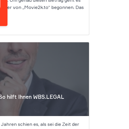
 Euro. Um genau diesen Betrag geht es
männer von „Movie2k.to“ begonnen. Das
 So hilft Ihnen WBS.LEGAL
hren schien es, als sei die Zeit der