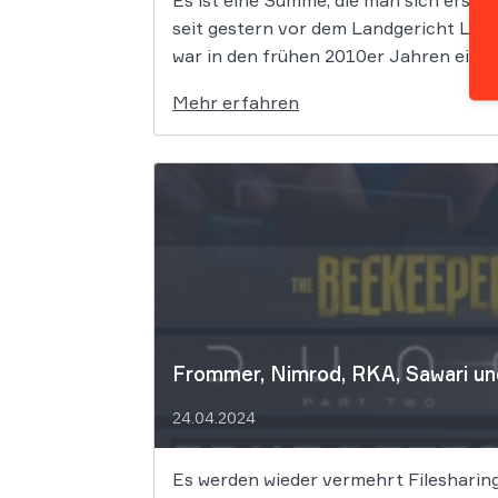
Es ist eine Summe, die man sich erst 
seit gestern vor dem Landgericht Lei
war in den frühen 2010er Jahren eine 
Mehr erfahren
Frommer, Nimrod, RKA, Sawari un
24.04.2024
Es werden wieder vermehrt Filesharing