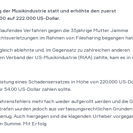
 der Musikindustrie statt und erhöhte den zuerst
0 auf 222.000 US-Dollar.
en laufendes Verfahren gegen die 35jährige Mutter Jammie
chtsverletzungen im Rahmen von Filesharing begangen hat
leich ablehnte und, im Gegensatz zu zahlreichen anderen
n Verband der US-Musikindustrie (RIAA) zahlte, kam es in
istung eines Schadensersatzes in Höhe von 220.000 US-Dol
ur 54.00 US-Dollar zahlen sollte.
ahrensfehlers mehrfach wieder aufgerollt werden und die 
Strafen wurden jedoch aus verfassungsrechtlichen Gründen 
genug. Auch hiergegen sind die klagenden Urheber vorgega
n Summe. Mit Erfolg.