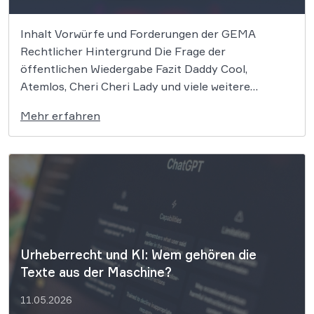
Inhalt Vorwürfe und Forderungen der GEMA
Rechtlicher Hintergrund Die Frage der
öffentlichen Wiedergabe Fazit Daddy Cool,
Atemlos, Cheri Cheri Lady und viele weitere
zeitlose Klassiker könnten nun zum Zentrum eines
Mehr erfahren
bedeutenden Urheberrechtsprozesses werden. Die
GEMA klagt gegen das KI-Unternehmen Suno und
will die Rechte ihrer Mitglieder verteidigen. Dem
Unternehmen […]
Urheberrecht und KI: Wem gehören die
Texte aus der Maschine?
11.05.2026