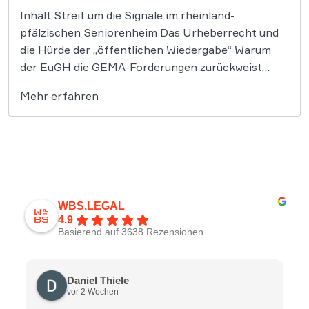
Inhalt Streit um die Signale im rheinland-
pfälzischen Seniorenheim Das Urheberrecht und
die Hürde der „öffentlichen Wiedergabe“ Warum
der EuGH die GEMA-Forderungen zurückweist
Rechtliche Sicherheit für Heime und soziale
Mehr erfahren
Einrichtungen Kompetente Beratung im Urheber-
und Medienrecht Die Weiterleitung von Radio- und
Fernsehsignalen in die Zimmer von
Seniorenheimbewohnern stellt keine neue […]
WBS.LEGAL
4.9
Basierend auf 3638 Rezensionen
Daniel Thiele
vor 2 Wochen