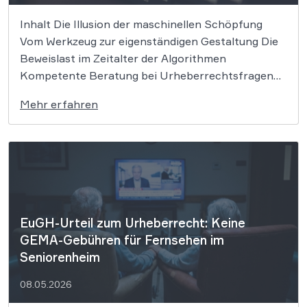
Inhalt Die Illusion der maschinellen Schöpfung
Vom Werkzeug zur eigenständigen Gestaltung Die
Beweislast im Zeitalter der Algorithmen
Kompetente Beratung bei Urheberrechtsfragen
und KI-Nutzung Die rasante Entwicklung
Mehr erfahren
generativer KI wirft grundlegende Fragen auf, die
unser Verständnis von Schöpfung und Eigentum
herausfordern. Während Maschinen Texte in
Sekundenschnelle produzieren, ringt die
Rechtswissenschaft […]
EuGH-Urteil zum Urheberrecht: Keine
GEMA-Gebühren für Fernsehen im
Seniorenheim
08.05.2026