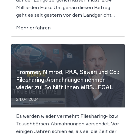
Milliarden Euro. Um genau diesen Betrag
geht es seit gestern vor dem Landgericht
Leipzig. Dort hat der Prozess gegen die
Mehr erfahren
mutmaßlichen Hintermänner von
„Movie2k.to“ begonnen. Das war in den
frühen 2010er Jahren eine […]
Frommer, Nimrod, RKA, Sawari und Co.:
Filesharing-Abmahnungen nehmen
wieder zu! So hilft Ihnen WBS.LEGAL
24.04.2024
Es werden wieder vermehrt Filesharing- bzw.
Tauschbörsen-Abmahnungen versendet. Vor
einigen Jahren schien es, als sei die Zeit der