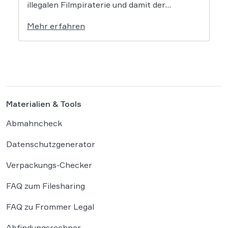
illegalen Filmpiraterie und damit der
Abmahnungen dem Ende geweiht, doch dem
Mehr erfahren
ist nicht so. Vor allem die bekannte Kanzlei
Frommer.Legal sowie einige weitere
Kanzleien mahnen wieder vermehrt ab, was
für Betroffene […]
Materialien & Tools
Abmahncheck
Datenschutzgenerator
Verpackungs-Checker
FAQ zum Filesharing
FAQ zu Frommer Legal
Abfindungsrechner