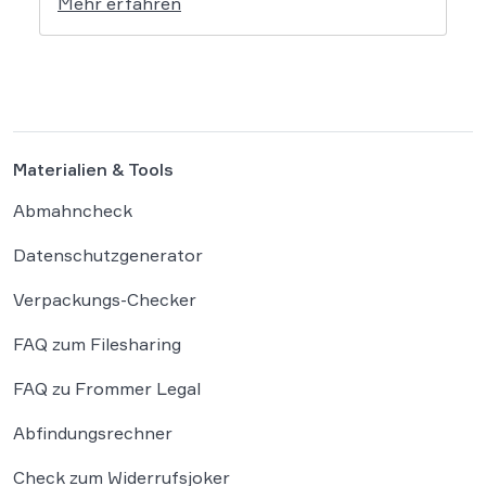
Mehr erfahren
ist nicht so. Vor allem die bekannte Kanzlei
Frommer.Legal sowie einige weitere
Kanzleien mahnen wieder vermehrt ab, was
für Betroffene […]
Materialien & Tools
Abmahncheck
Datenschutzgenerator
Verpackungs-Checker
FAQ zum Filesharing
FAQ zu Frommer Legal
Abfindungsrechner
Check zum Widerrufsjoker