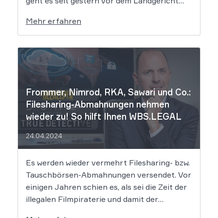
geht es seit gestern vor dem Landgericht
Leipzig. Dort hat der Prozess gegen die
Mehr erfahren
mutmaßlichen Hintermänner von
„Movie2k.to“ begonnen. Das war in den
frühen 2010er Jahren eine […]
Frommer, Nimrod, RKA, Sawari und Co.:
Filesharing-Abmahnungen nehmen
wieder zu! So hilft Ihnen WBS.LEGAL
24.04.2024
Es werden wieder vermehrt Filesharing- bzw.
Tauschbörsen-Abmahnungen versendet. Vor
einigen Jahren schien es, als sei die Zeit der
illegalen Filmpiraterie und damit der
Abmahnungen dem Ende geweiht, doch dem