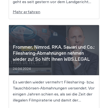
geht es seit gestern vor dem Landgericht
Leipzig. Dort hat der Prozess gegen die
Mehr erfahren
mutmaßlichen Hintermänner von
„Movie2k.to“ begonnen. Das war in den
frühen 2010er Jahren eine […]
Frommer, Nimrod, RKA, Sawari und Co.:
Filesharing-Abmahnungen nehmen
wieder zu! So hilft Ihnen WBS.LEGAL
24.04.2024
Es werden wieder vermehrt Filesharing- bzw.
Tauschbörsen-Abmahnungen versendet. Vor
einigen Jahren schien es, als sei die Zeit der
illegalen Filmpiraterie und damit der
Abmahnungen dem Ende geweiht, doch dem