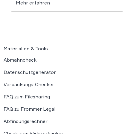
Mehr erfahren
ist nicht so. Vor allem die bekannte Kanzlei
Frommer.Legal sowie einige weitere
Kanzleien mahnen wieder vermehrt ab, was
für Betroffene […]
Materialien & Tools
Abmahncheck
Datenschutzgenerator
Verpackungs-Checker
FAQ zum Filesharing
FAQ zu Frommer Legal
Abfindungsrechner
Check zum Widerrufsjoker