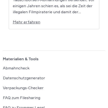
einigen Jahren schien es, als sei die Zeit der
illegalen Filmpiraterie und damit der
Abmahnungen dem Ende geweiht, doch dem
Mehr erfahren
ist nicht so. Vor allem die bekannte Kanzlei
Frommer.Legal sowie einige weitere
Kanzleien mahnen wieder vermehrt ab, was
für Betroffene […]
Materialien & Tools
Abmahncheck
Datenschutzgenerator
Verpackungs-Checker
FAQ zum Filesharing
FAQ zu Frommer Legal