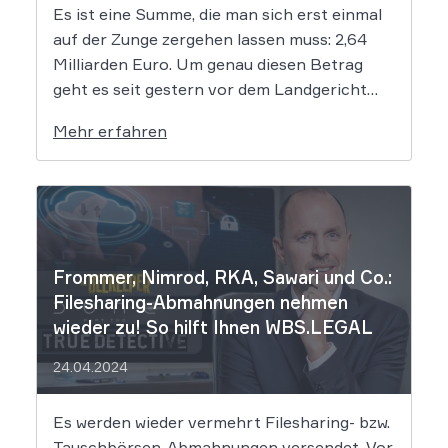
Es ist eine Summe, die man sich erst einmal
auf der Zunge zergehen lassen muss: 2,64
Milliarden Euro. Um genau diesen Betrag
geht es seit gestern vor dem Landgericht
Leipzig. Dort hat der Prozess gegen die
Mehr erfahren
mutmaßlichen Hintermänner von
„Movie2k.to“ begonnen. Das war in den
frühen 2010er Jahren eine […]
Frommer, Nimrod, RKA, Sawari und Co.:
Filesharing-Abmahnungen nehmen
wieder zu! So hilft Ihnen WBS.LEGAL
24.04.2024
Es werden wieder vermehrt Filesharing- bzw.
Tauschbörsen-Abmahnungen versendet. Vor