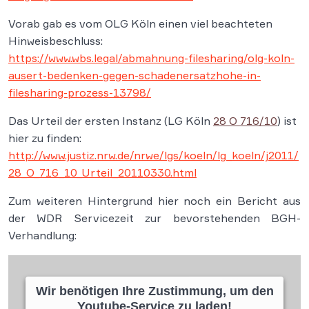
Vorab gab es vom OLG Köln einen viel beachteten
Hinweisbeschluss:
https://www.wbs.legal/abmahnung-filesharing/olg-koln-
ausert-bedenken-gegen-schadenersatzhohe-in-
filesharing-prozess-13798/
Das Urteil der ersten Instanz (LG Köln
28 O 716/10
) ist
hier zu finden:
http://www.justiz.nrw.de/nrwe/lgs/koeln/lg_koeln/j2011/
28_O_716_10_Urteil_20110330.html
Zum weiteren Hintergrund hier noch ein Bericht aus
der WDR Servicezeit zur bevorstehenden BGH-
Verhandlung:
Wir benötigen Ihre Zustimmung, um den
Youtube-Service zu laden!