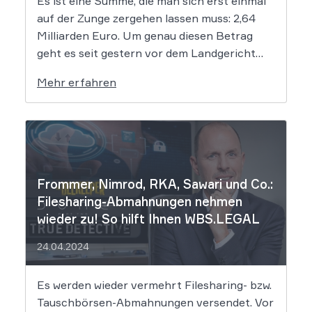
Es ist eine Summe, die man sich erst einmal
auf der Zunge zergehen lassen muss: 2,64
Milliarden Euro. Um genau diesen Betrag
geht es seit gestern vor dem Landgericht
Leipzig. Dort hat der Prozess gegen die
Mehr erfahren
mutmaßlichen Hintermänner von
„Movie2k.to“ begonnen. Das war in den
frühen 2010er Jahren eine […]
Frommer, Nimrod, RKA, Sawari und Co.:
Filesharing-Abmahnungen nehmen
wieder zu! So hilft Ihnen WBS.LEGAL
24.04.2024
Es werden wieder vermehrt Filesharing- bzw.
Tauschbörsen-Abmahnungen versendet. Vor