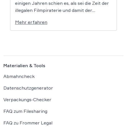
einigen Jahren schien es, als sei die Zeit der
illegalen Filmpiraterie und damit der
Abmahnungen dem Ende geweiht, doch dem
Mehr erfahren
ist nicht so. Vor allem die bekannte Kanzlei
Frommer.Legal sowie einige weitere
Kanzleien mahnen wieder vermehrt ab, was
für Betroffene […]
Materialien & Tools
Abmahncheck
Datenschutzgenerator
Verpackungs-Checker
FAQ zum Filesharing
FAQ zu Frommer Legal