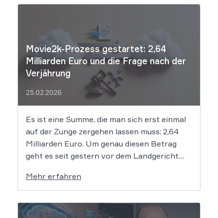
Movie2k-Prozess gestartet: 2,64
Milliarden Euro und die Frage nach der
Verjährung
25.02.2026
Es ist eine Summe, die man sich erst einmal
auf der Zunge zergehen lassen muss: 2,64
Milliarden Euro. Um genau diesen Betrag
geht es seit gestern vor dem Landgericht
Leipzig. Dort hat der Prozess gegen die
Mehr erfahren
mutmaßlichen Hintermänner von
„Movie2k.to“ begonnen. Das war in den
frühen 2010er Jahren eine […]