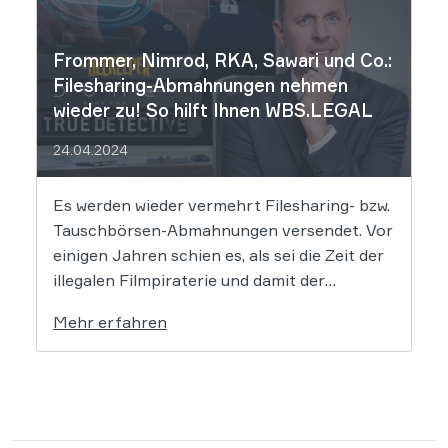
Frommer, Nimrod, RKA, Sawari und Co.:
Filesharing-Abmahnungen nehmen
wieder zu! So hilft Ihnen WBS.LEGAL
24.04.2024
Es werden wieder vermehrt Filesharing- bzw.
Tauschbörsen-Abmahnungen versendet. Vor
einigen Jahren schien es, als sei die Zeit der
illegalen Filmpiraterie und damit der
Abmahnungen dem Ende geweiht, doch dem
Mehr erfahren
ist nicht so. Vor allem die bekannte Kanzlei
Frommer.Legal sowie einige weitere
Kanzleien mahnen wieder vermehrt ab, was
für Betroffene […]