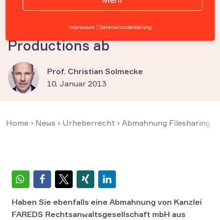
Urheberrechtsverletzung im
Auftrag von NGN Prima
Impressum
|
Datenschutzerklärung
Productions ab
Prof. Christian Solmecke
10. Januar 2013
Home
›
News
›
Urheberrecht
›
Abmahnung Filesharing
›
Haben Sie ebenfalls eine Abmahnung von Kanzlei
FAREDS Rechtsanwaltsgesellschaft mbH aus