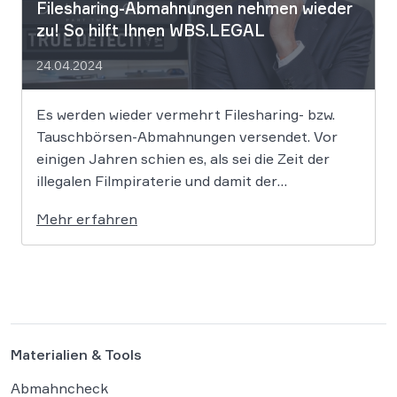
Filesharing-Abmahnungen nehmen wieder
zu! So hilft Ihnen WBS.LEGAL
24.04.2024
Es werden wieder vermehrt Filesharing- bzw.
Tauschbörsen-Abmahnungen versendet. Vor
einigen Jahren schien es, als sei die Zeit der
illegalen Filmpiraterie und damit der
Abmahnungen dem Ende geweiht, doch dem ist
Mehr erfahren
nicht so. Vor allem die bekannte Kanzlei
Frommer.Legal sowie einige weitere Kanzleien
mahnen wieder vermehrt ab, was für
Betroffene […]
Materialien & Tools
Abmahncheck