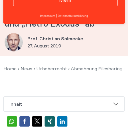
.rka mahnt „Dying Light“,
„Kingdom Come Deliverance“
Impressum
|
Datenschutzerklärung
und „Metro Exodus“ ab
Prof. Christian Solmecke
27. August 2019
Home
›
News
›
Urheberrecht
›
Abmahnung Filesharing
›
Inhalt