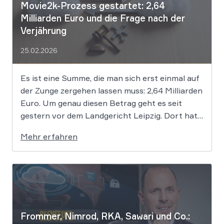
Movie2k-Prozess gestartet: 2,64
Milliarden Euro und die Frage nach der
Verjährung
25.02.2026
Es ist eine Summe, die man sich erst einmal auf
der Zunge zergehen lassen muss: 2,64 Milliarden
Euro. Um genau diesen Betrag geht es seit
gestern vor dem Landgericht Leipzig. Dort hat
der Prozess gegen die mutmaßlichen
Mehr erfahren
Hintermänner von „Movie2k.to“ begonnen. Das
war in den frühen 2010er Jahren eine […]
Frommer, Nimrod, RKA, Sawari und Co.: