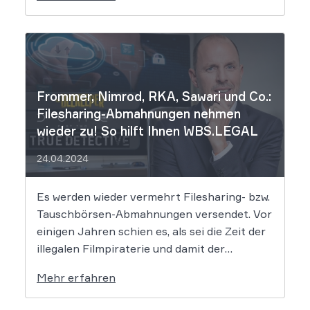
mutmaßlichen Hintermänner von
„Movie2k.to“ begonnen. Das war in den
frühen 2010er Jahren eine […]
Frommer, Nimrod, RKA, Sawari und Co.:
Filesharing-Abmahnungen nehmen
wieder zu! So hilft Ihnen WBS.LEGAL
24.04.2024
Es werden wieder vermehrt Filesharing- bzw.
Tauschbörsen-Abmahnungen versendet. Vor
einigen Jahren schien es, als sei die Zeit der
illegalen Filmpiraterie und damit der
Abmahnungen dem Ende geweiht, doch dem
Mehr erfahren
ist nicht so. Vor allem die bekannte Kanzlei
Frommer.Legal sowie einige weitere