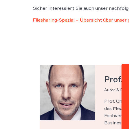
Sicher interessiert Sie auch unser nachfol
Filesharing-Spezial – Übersicht über unse
Prof. 
Autor & Par
Prof. Chri
des Medien-
Fachveröff
Business Sc