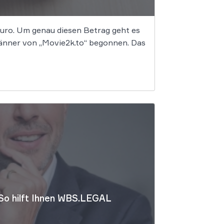
 Euro. Um genau diesen Betrag geht es
männer von „Movie2k.to“ begonnen. Das
 So hilft Ihnen WBS.LEGAL