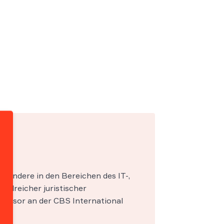
esondere in den Bereichen des IT-,
zahlreicher juristischer
fessor an der CBS International