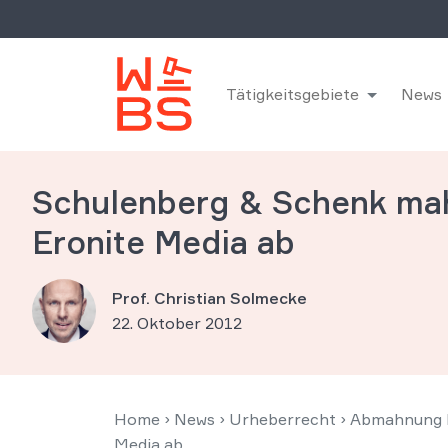
Tätigkeitsgebiete
News
Schulenberg & Schenk mah
Eronite Media ab
Prof. Christian Solmecke
22. Oktober 2012
Home
›
News
›
Urheberrecht
›
Abmahnung F
Media ab