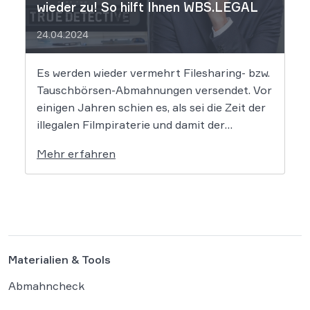
wieder zu! So hilft Ihnen WBS.LEGAL
24.04.2024
Es werden wieder vermehrt Filesharing- bzw.
Tauschbörsen-Abmahnungen versendet. Vor
einigen Jahren schien es, als sei die Zeit der
illegalen Filmpiraterie und damit der
Abmahnungen dem Ende geweiht, doch dem
Mehr erfahren
ist nicht so. Vor allem die bekannte Kanzlei
Frommer.Legal sowie einige weitere
Kanzleien mahnen wieder vermehrt ab, was
für Betroffene […]
Materialien & Tools
Abmahncheck