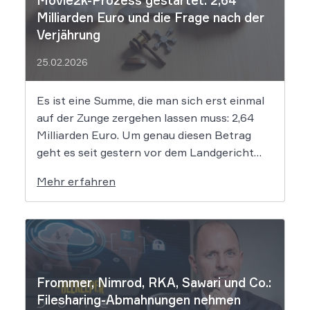
Milliarden Euro und die Frage nach der
Verjährung
25.02.2026
Es ist eine Summe, die man sich erst einmal
auf der Zunge zergehen lassen muss: 2,64
Milliarden Euro. Um genau diesen Betrag
geht es seit gestern vor dem Landgericht
Leipzig. Dort hat der Prozess gegen die
Mehr erfahren
mutmaßlichen Hintermänner von
„Movie2k.to“ begonnen. Das war in den
frühen 2010er Jahren eine […]
Frommer, Nimrod, RKA, Sawari und Co.:
Filesharing-Abmahnungen nehmen