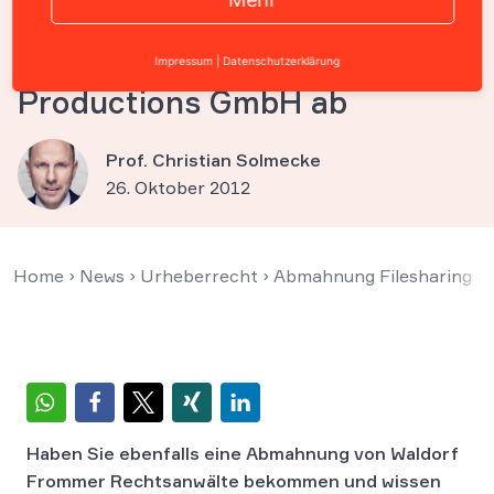
Urheberrechtsverletzung im
Auftrag von Arenico
Impressum
|
Datenschutzerklärung
Productions GmbH ab
Prof. Christian Solmecke
26. Oktober 2012
Home
›
News
›
Urheberrecht
›
Abmahnung Filesharing
›
Haben Sie ebenfalls eine Abmahnung von Waldorf
Frommer Rechtsanwälte bekommen und wissen