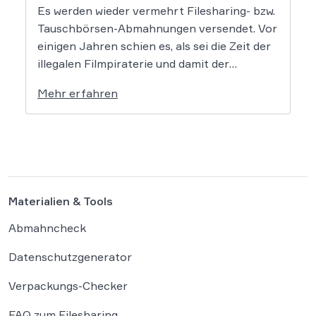
Es werden wieder vermehrt Filesharing- bzw.
Tauschbörsen-Abmahnungen versendet. Vor
einigen Jahren schien es, als sei die Zeit der
illegalen Filmpiraterie und damit der
Abmahnungen dem Ende geweiht, doch dem
Mehr erfahren
ist nicht so. Vor allem die bekannte Kanzlei
Frommer.Legal sowie einige weitere
Kanzleien mahnen wieder vermehrt ab, was
für Betroffene […]
Materialien & Tools
Abmahncheck
Datenschutzgenerator
Verpackungs-Checker
FAQ zum Filesharing