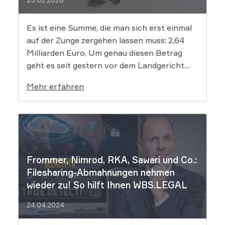
Es ist eine Summe, die man sich erst einmal
auf der Zunge zergehen lassen muss: 2,64
Milliarden Euro. Um genau diesen Betrag
geht es seit gestern vor dem Landgericht
Leipzig. Dort hat der Prozess gegen die
Mehr erfahren
mutmaßlichen Hintermänner von
„Movie2k.to“ begonnen. Das war in den
frühen 2010er Jahren eine […]
Frommer, Nimrod, RKA, Sawari und Co.:
Filesharing-Abmahnungen nehmen
wieder zu! So hilft Ihnen WBS.LEGAL
24.04.2024