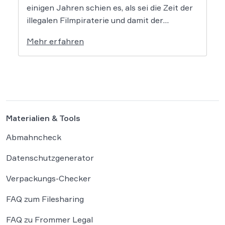
einigen Jahren schien es, als sei die Zeit der
illegalen Filmpiraterie und damit der
Abmahnungen dem Ende geweiht, doch dem
Mehr erfahren
ist nicht so. Vor allem die bekannte Kanzlei
Frommer.Legal sowie einige weitere
Kanzleien mahnen wieder vermehrt ab, was
für Betroffene […]
Materialien & Tools
Abmahncheck
Datenschutzgenerator
Verpackungs-Checker
FAQ zum Filesharing
FAQ zu Frommer Legal