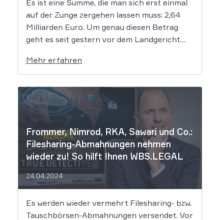
Es ist eine Summe, die man sich erst einmal
auf der Zunge zergehen lassen muss: 2,64
Milliarden Euro. Um genau diesen Betrag
geht es seit gestern vor dem Landgericht
Leipzig. Dort hat der Prozess gegen die
Mehr erfahren
mutmaßlichen Hintermänner von
„Movie2k.to“ begonnen. Das war in den
frühen 2010er Jahren eine […]
Frommer, Nimrod, RKA, Sawari und Co.:
Filesharing-Abmahnungen nehmen
wieder zu! So hilft Ihnen WBS.LEGAL
24.04.2024
Es werden wieder vermehrt Filesharing- bzw.
Tauschbörsen-Abmahnungen versendet. Vor