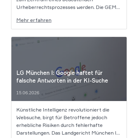
Urheberrechtsprozesses werden. Die GEMA
klagt gegen das KI-Unternehmen Suno und
Mehr erfahren
will die Rechte ihrer Mitglieder verteidigen.
Dem Unternehmen hinter der populären KI-
Musik-App werden massive
Urheberrechtsverletzungen vorgeworfen.
Die entscheidende Frage lautet: Durfte Suno
[…]
LG München I: Google haftet für
falsche Antworten in der KI-Suche
15.06.2026
Künstliche Intelligenz revolutioniert die
Websuche, birgt für Betroffene jedoch
erhebliche Risiken durch fehlerhafte
Darstellungen. Das Landgericht München I