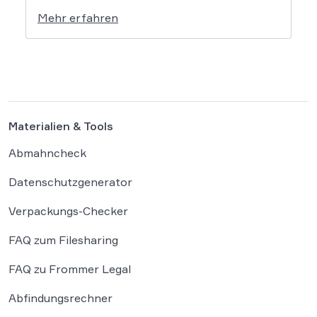
setzt dem Tech-Giganten Google nun klare
Mehr erfahren
rechtliche Grenzen. Werden durch die
automatisierten KI-Zusammenfassungen
falsche Tatsachen verbreitet, greift die
unmittelbare Haftung des
Suchmaschinenbetreibers. Das Landgericht
München I (LG München I) hat in […]
Materialien & Tools
Abmahncheck
Datenschutzgenerator
Verpackungs-Checker
FAQ zum Filesharing
FAQ zu Frommer Legal
Abfindungsrechner