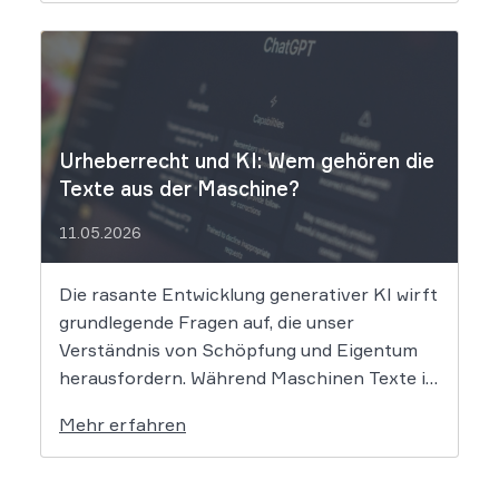
Dem Unternehmen hinter der populären KI-
Musik-App werden massive
Urheberrechtsverletzungen vorgeworfen.
Die entscheidende Frage lautet: Durfte Suno
[…]
Urheberrecht und KI: Wem gehören die
Texte aus der Maschine?
11.05.2026
Die rasante Entwicklung generativer KI wirft
grundlegende Fragen auf, die unser
Verständnis von Schöpfung und Eigentum
herausfordern. Während Maschinen Texte in
Sekundenschnelle produzieren, ringt die
Mehr erfahren
Rechtswissenschaft um die Antwort, ob und
wie diese Werke geschützt sind: Ein Problem,
das längst nicht nur Juristen, sondern alle