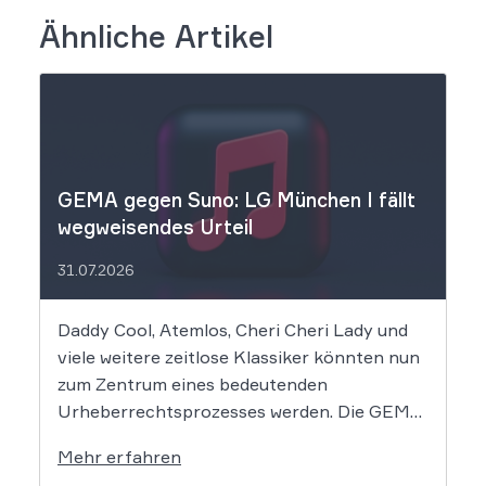
Ähnliche Artikel
GEMA gegen Suno: LG München I fällt
wegweisendes Urteil
31.07.2026
Daddy Cool, Atemlos, Cheri Cheri Lady und
viele weitere zeitlose Klassiker könnten nun
zum Zentrum eines bedeutenden
Urheberrechtsprozesses werden. Die GEMA
klagt gegen das KI-Unternehmen Suno und
Mehr erfahren
will die Rechte ihrer Mitglieder verteidigen.