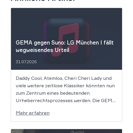
GEMA gegen Suno: LG München I fällt
wegweisendes Urteil
31.07.2026
Daddy Cool, Atemlos, Cheri Cheri Lady und
viele weitere zeitlose Klassiker könnten nun
zum Zentrum eines bedeutenden
Urheberrechtsprozesses werden. Die GEMA
klagt gegen das KI-Unternehmen Suno und
Mehr erfahren
will die Rechte ihrer Mitglieder verteidigen.
Dem Unternehmen hinter der populären KI-
Musik-App werden massive