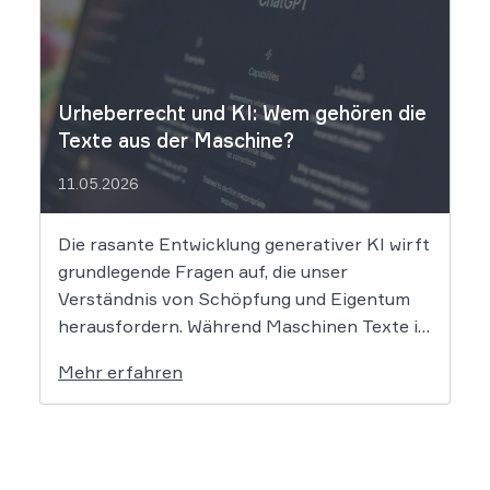
Urheberrechtsverletzungen vorgeworfen.
Die entscheidende Frage lautet: Durfte Suno
[…]
Urheberrecht und KI: Wem gehören die
Texte aus der Maschine?
11.05.2026
Die rasante Entwicklung generativer KI wirft
grundlegende Fragen auf, die unser
Verständnis von Schöpfung und Eigentum
herausfordern. Während Maschinen Texte in
Sekundenschnelle produzieren, ringt die
Mehr erfahren
Rechtswissenschaft um die Antwort, ob und
wie diese Werke geschützt sind: Ein Problem,
das längst nicht nur Juristen, sondern alle
Autoren und Kreativen betrifft. […]