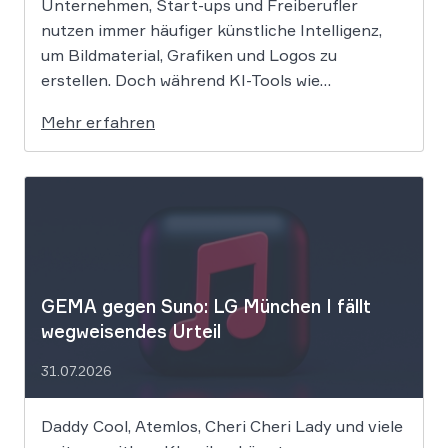
Unternehmen, Start-ups und Freiberufler
nutzen immer häufiger künstliche Intelligenz,
um Bildmaterial, Grafiken und Logos zu
erstellen. Doch während KI-Tools wie
Midjourney, DALL-E oder Stable Diffusion in
Mehr erfahren
Sekundenschnelle beeindruckende Ergebnisse
liefern, wirft der Einsatz von Algorithmen in der
Kreativbranche komplexe juristische Fragen
auf. Das Urheberrecht, das Markenrecht und
das Patentrecht […]
GEMA gegen Suno: LG München I fällt
wegweisendes Urteil
31.07.2026
Daddy Cool, Atemlos, Cheri Cheri Lady und viele