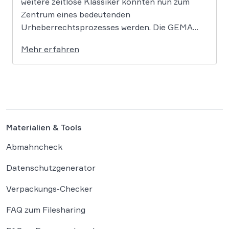
weitere zeitlose Klassiker könnten nun zum
Zentrum eines bedeutenden
Urheberrechtsprozesses werden. Die GEMA
klagt gegen das KI-Unternehmen Suno und will
Mehr erfahren
die Rechte ihrer Mitglieder verteidigen. Dem
Unternehmen hinter der populären KI-Musik-
App werden massive
Urheberrechtsverletzungen vorgeworfen. Die
entscheidende Frage lautet: Durfte Suno […]
Materialien & Tools
Abmahncheck
Datenschutzgenerator
Verpackungs-Checker
FAQ zum Filesharing