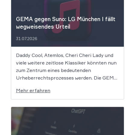
GEMA gegen Suno: LG München I fällt
wegweisendes Urteil
31.07.2026
Daddy Cool, Atemlos, Cheri Cheri Lady und
viele weitere zeitlose Klassiker könnten nun
zum Zentrum eines bedeutenden
Urheberrechtsprozesses werden. Die GEMA
klagt gegen das KI-Unternehmen Suno und
Mehr erfahren
will die Rechte ihrer Mitglieder verteidigen.
Dem Unternehmen hinter der populären KI-
Musik-App werden massive
Urheberrechtsverletzungen vorgeworfen.
Die entscheidende Frage lautet: Durfte Suno
[…]