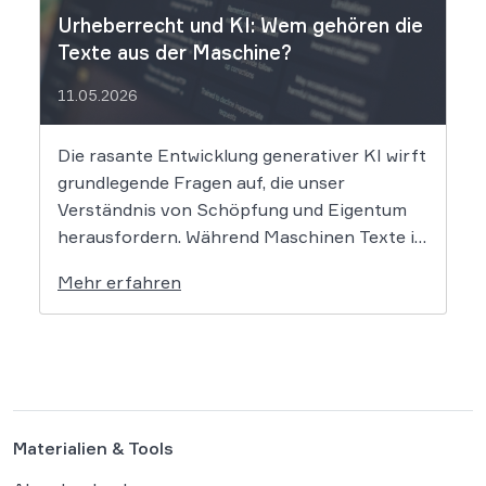
Urheberrecht und KI: Wem gehören die
Texte aus der Maschine?
11.05.2026
Die rasante Entwicklung generativer KI wirft
grundlegende Fragen auf, die unser
Verständnis von Schöpfung und Eigentum
herausfordern. Während Maschinen Texte in
Sekundenschnelle produzieren, ringt die
Mehr erfahren
Rechtswissenschaft um die Antwort, ob und
wie diese Werke geschützt sind: Ein Problem,
das längst nicht nur Juristen, sondern alle
Autoren und Kreativen betrifft. […]
Materialien & Tools