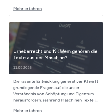
klagt gegen das KI-Unternehmen Suno und
Mehr erfahren
will die Rechte ihrer Mitglieder verteidigen.
Dem Unternehmen hinter der populären KI-
Musik-App werden massive
Urheberrechtsverletzungen vorgeworfen.
Die entscheidende Frage lautet: Durfte Suno
[…]
Urheberrecht und KI: Wem gehören die
Texte aus der Maschine?
11.05.2026
Die rasante Entwicklung generativer KI wirft
grundlegende Fragen auf, die unser
Verständnis von Schöpfung und Eigentum
herausfordern. Während Maschinen Texte in
Sekundenschnelle produzieren, ringt die
Mehr erfahren