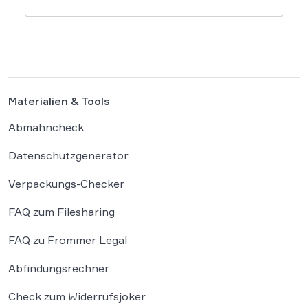
Rechtswissenschaft um die Antwort, ob und
wie diese Werke geschützt sind: Ein Problem,
das längst nicht nur Juristen, sondern alle
Autoren und Kreativen betrifft. […]
Materialien & Tools
Abmahncheck
Datenschutzgenerator
Verpackungs-Checker
FAQ zum Filesharing
FAQ zu Frommer Legal
Abfindungsrechner
Check zum Widerrufsjoker