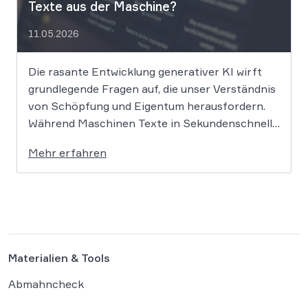
Texte aus der Maschine?
11.05.2026
Die rasante Entwicklung generativer KI wirft
grundlegende Fragen auf, die unser Verständnis
von Schöpfung und Eigentum herausfordern.
Während Maschinen Texte in Sekundenschnelle
produzieren, ringt die Rechtswissenschaft um
Mehr erfahren
die Antwort, ob und wie diese Werke geschützt
sind: Ein Problem, das längst nicht nur Juristen,
sondern alle Autoren und Kreativen betrifft. […]
Materialien & Tools
Abmahncheck