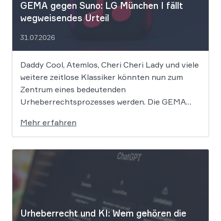
GEMA gegen Suno: LG München I fällt
wegweisendes Urteil
31.07.2026
Daddy Cool, Atemlos, Cheri Cheri Lady und viele
weitere zeitlose Klassiker könnten nun zum
Zentrum eines bedeutenden
Urheberrechtsprozesses werden. Die GEMA
klagt gegen das KI-Unternehmen Suno und will
Mehr erfahren
die Rechte ihrer Mitglieder verteidigen. Dem
Unternehmen hinter der populären KI-Musik-
App werden massive
Urheberrechtsverletzungen vorgeworfen. Die
entscheidende Frage lautet: Durfte Suno […]
Urheberrecht und KI: Wem gehören die