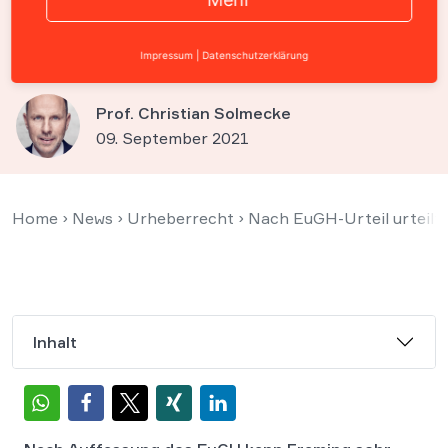
können Schutz vor Framing
einfordern
Impressum
|
Datenschutzerklärung
Prof. Christian Solmecke
09. September 2021
Home
›
News
›
Urheberrecht
›
Nach EuGH-Urteil urteilt
Inhalt