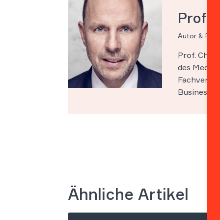
Prof. 
Autor & Par
Prof. Chri
des Medien-
Fachveröff
Business Sc
Ähnliche Artikel