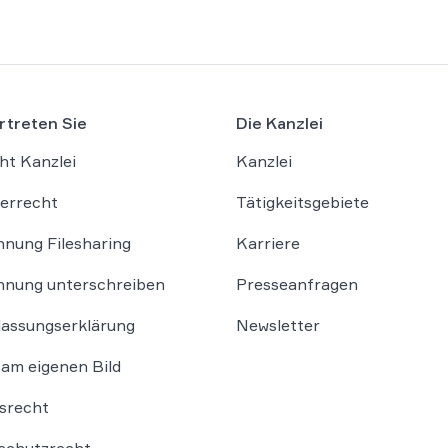
rtreten Sie
Die Kanzlei
ht Kanzlei
Kanzlei
errecht
Tätigkeitsgebiete
nung Filesharing
Karriere
nung unterschreiben
Presseanfragen
lassungserklärung
Newsletter
am eigenen Bild
srecht
schutzrecht