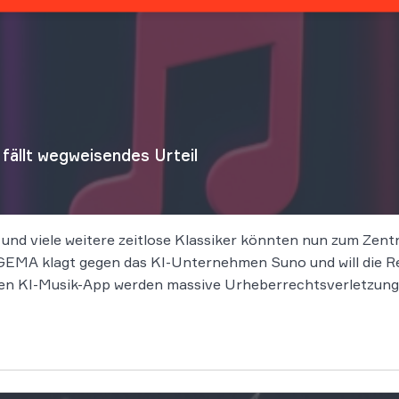
ällt wegweisendes Urteil
 und viele weitere zeitlose Klassiker könnten nun zum Zen
EMA klagt gegen das KI-Unternehmen Suno und will die Rec
n KI-Musik-App werden massive Urheberrechtsverletzung