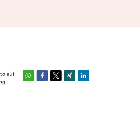
to auf
ung