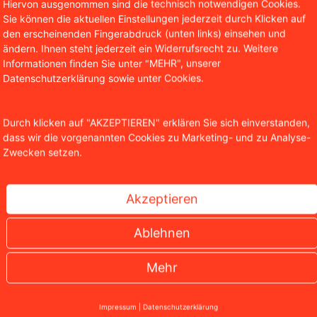
Hiervon ausgenommen sind die technisch notwendigen Cookies.
Sie können die aktuellen Einstellungen jederzeit durch Klicken auf
Christian Solmecke
den erscheinenden Fingerabdruck (unten links) einsehen und
ändern. Ihnen steht jederzeit ein Widerrufsrecht zu. Weitere
tner WBS.LEGAL
Informationen finden Sie unter "MEHR", unserer
Datenschutzerklärung sowie unter Cookies.
stian Solmecke ist Partner der Kanzlei WBS.LEGAL und insb
 und des Internetrechts tätig. Darüber hinaus ist er Autor 
entlichungen in diesen Bereichen und lehrt als Honorarpro
Durch klicken auf "AKZEPTIEREN" erklären Sie sich einverstanden,
hool in Köln.
dass wir die vorgenannten Cookies zu Marketing- und zu Analyse-
Zwecken setzen.
Akzeptieren
Ablehnen
Mehr
Impressum
|
Datenschutzerklärung