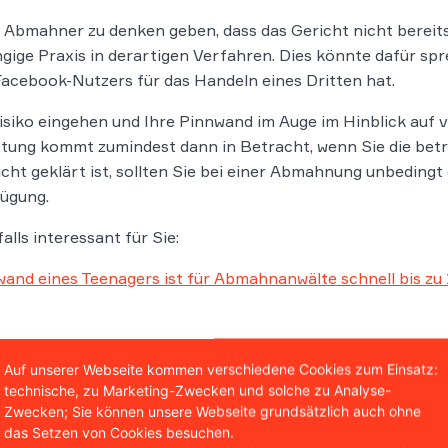
Abmahner zu denken geben, dass das Gericht nicht bereits 
ngige Praxis in derartigen Verfahren. Dies könnte dafür spr
cebook-Nutzers für das Handeln eines Dritten hat.
iko eingehen und Ihre Pinnwand im Auge im Hinblick auf v
tung kommt zumindest dann in Betracht, wenn Sie die betr
nicht geklärt ist, sollten Sie bei einer Abmahnung unbeding
fügung.
alls interessant für Sie:
and eines Teenagers ist für Abmahnanwälte schnell bis zu 
Auf unserer Webseite kommen verschiedene Cookies zum Einsatz:
technische, zu Marketing-Zwecken und solche zu Analyse-
Zwecken; Sie können unsere Webseite grundsätzlich auch ohne
das Setzen von Cookies besuchen.