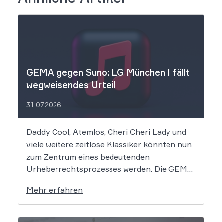
GEMA gegen Suno: LG München I fällt
wegweisendes Urteil
31.07.2026
Daddy Cool, Atemlos, Cheri Cheri Lady und
viele weitere zeitlose Klassiker könnten nun
zum Zentrum eines bedeutenden
Urheberrechtsprozesses werden. Die GEMA
klagt gegen das KI-Unternehmen Suno und
Mehr erfahren
will die Rechte ihrer Mitglieder verteidigen.
Dem Unternehmen hinter der populären KI-
Musik-App werden massive