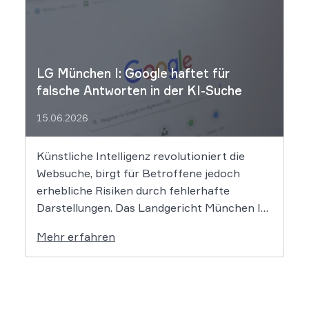
Urheberrechtsverletzungen vorgeworfen.
Die entscheidende Frage lautet: Durfte Suno
[…]
LG München I: Google haftet für
falsche Antworten in der KI-Suche
15.06.2026
Künstliche Intelligenz revolutioniert die
Websuche, birgt für Betroffene jedoch
erhebliche Risiken durch fehlerhafte
Darstellungen. Das Landgericht München I
setzt dem Tech-Giganten Google nun klare
Mehr erfahren
rechtliche Grenzen. Werden durch die
automatisierten KI-Zusammenfassungen
falsche Tatsachen verbreitet, greift die
unmittelbare Haftung des