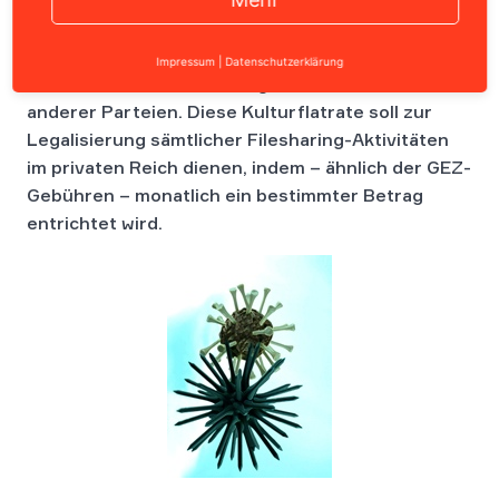
Die SPD distanziert sich mit ihrem Entwurf
Impressum
|
Datenschutzerklärung
deutlich von dem Vorschlag der „Kulturflatrate“
anderer Parteien. Diese Kulturflatrate soll zur
Legalisierung sämtlicher Filesharing-Aktivitäten
im privaten Reich dienen, indem – ähnlich der GEZ-
Gebühren – monatlich ein bestimmter Betrag
entrichtet wird.