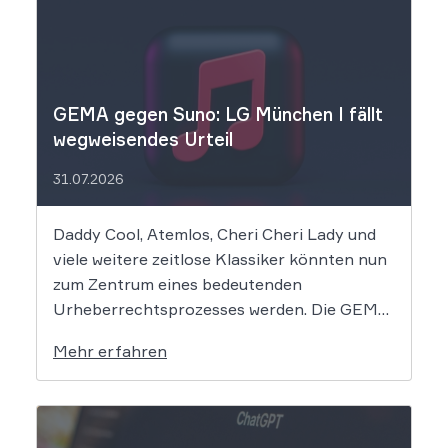
GEMA gegen Suno: LG München I fällt
wegweisendes Urteil
31.07.2026
Daddy Cool, Atemlos, Cheri Cheri Lady und
viele weitere zeitlose Klassiker könnten nun
zum Zentrum eines bedeutenden
Urheberrechtsprozesses werden. Die GEMA
klagt gegen das KI-Unternehmen Suno und
Mehr erfahren
will die Rechte ihrer Mitglieder verteidigen.
Dem Unternehmen hinter der populären KI-
Musik-App werden massive
Urheberrechtsverletzungen vorgeworfen.