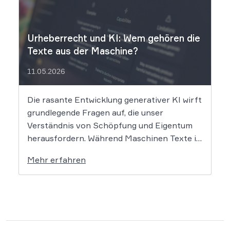
Die entscheidende Frage lautet: Durfte Suno
[…]
Urheberrecht und KI: Wem gehören die
Texte aus der Maschine?
11.05.2026
Die rasante Entwicklung generativer KI wirft
grundlegende Fragen auf, die unser
Verständnis von Schöpfung und Eigentum
herausfordern. Während Maschinen Texte in
Sekundenschnelle produzieren, ringt die
Mehr erfahren
Rechtswissenschaft um die Antwort, ob und
wie diese Werke geschützt sind: Ein Problem,
das längst nicht nur Juristen, sondern alle
Autoren und Kreativen betrifft. […]