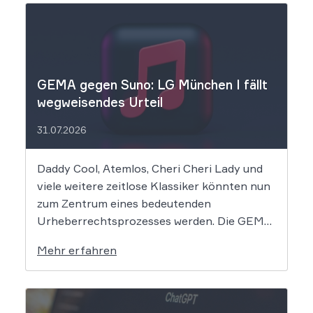
GEMA gegen Suno: LG München I fällt
wegweisendes Urteil
31.07.2026
Daddy Cool, Atemlos, Cheri Cheri Lady und
viele weitere zeitlose Klassiker könnten nun
zum Zentrum eines bedeutenden
Urheberrechtsprozesses werden. Die GEMA
klagt gegen das KI-Unternehmen Suno und
Mehr erfahren
will die Rechte ihrer Mitglieder verteidigen.
Dem Unternehmen hinter der populären KI-
Musik-App werden massive
Urheberrechtsverletzungen vorgeworfen.