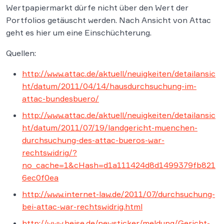
Wertpapiermarkt dürfe nicht über den Wert der
Portfolios getäuscht werden. Nach Ansicht von Attac
geht es hier um eine Einschüchterung.
Quellen:
http://www.attac.de/aktuell/neuigkeiten/detailansic
ht/datum/2011/04/14/hausdurchsuchung-im-
attac-bundesbuero/
http://www.attac.de/aktuell/neuigkeiten/detailansic
ht/datum/2011/07/19/landgericht-muenchen-
durchsuchung-des-attac-bueros-war-
rechtswidrig/?
no_cache=1&cHash=d1a111424d8d1499379fb821
6ec0f0ea
http://www.internet-law.de/2011/07/durchsuchung-
bei-attac-war-rechtswidrig.html
http://www.heise.de/newsticker/meldung/Gericht-