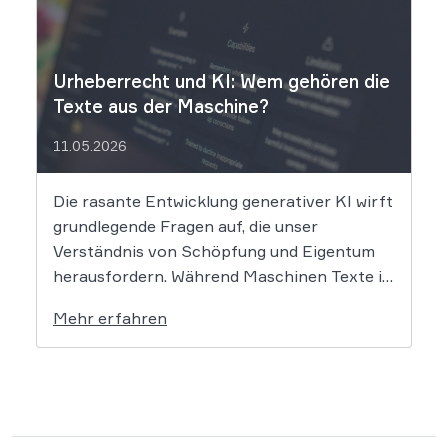
Die entscheidende Frage lautet: Durfte Suno
[…]
Urheberrecht und KI: Wem gehören die
Texte aus der Maschine?
11.05.2026
Die rasante Entwicklung generativer KI wirft
grundlegende Fragen auf, die unser
Verständnis von Schöpfung und Eigentum
herausfordern. Während Maschinen Texte in
Sekundenschnelle produzieren, ringt die
Mehr erfahren
Rechtswissenschaft um die Antwort, ob und
wie diese Werke geschützt sind: Ein Problem,
das längst nicht nur Juristen, sondern alle
Autoren und Kreativen betrifft. […]