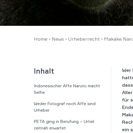
Home
›
News
›
Urheberrecht
›
Makake Narut
Inhalt
Wer 
hatt
dass
Indonesischer Affe Naruto macht
Alle
Selfie
für 
Weder Fotograf noch Affe sind
Ende
Urheber
Maka
PETA ging in Berufung – Urteil
Rech
zeitnah erwartet
ein 