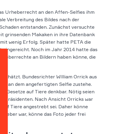
 das Urheberrecht an den Affen-Selfies ihm
ale Verbreitung des Bildes nach der
e Schaden entstanden. Zunächst versuchte
reit grinsenden Makaken in ihre Datenbank
it wenig Erfolg. Später hatte PETA die
 eingereicht. Noch im Jahr 2014 hatte das
Urheberrechte an Bildern haben könne, die
eschätzt. Bundesrichter WIlliam Orrick aus
ht an dem angefertigten Selfie zustehe.
er Gesetze auf Tiere denkbar. Nötig seien
n Präsidenten. Nach Ansicht Orricks war
 auf Tiere angestrebt sei. Daher könne
rheber war, könne das Foto jeder frei