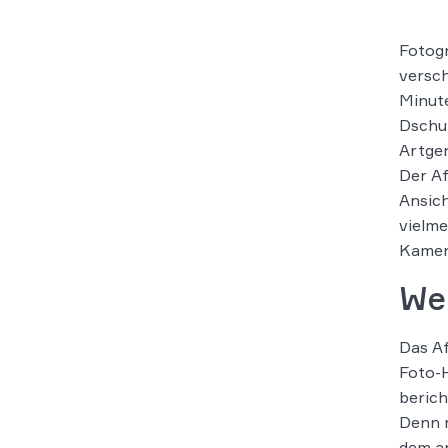
Fotogr
versch
Minute
Dschun
Artgen
Der Af
Ansich
vielme
Kamera
We
Das Af
Foto-H
berich
Denn n
dem an