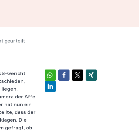
t geurteilt
US-Gericht
tschieden,
 liegen.
Kamera der Affe
er hat nun ein
eilte, dass der
klagen. Die
m gefragt, ob