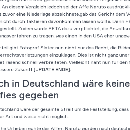
. An diesem Vergleich jedoch sei der Affe Naruto ausdrückli
s zuvor eine Niederlage abzeichnete,gab das Gericht dem Ve
icht durch Taktieren davonkommen lassen wollte. Denn PE
gestellt. Zudem wurde PETA dazu verpflichtet, die Anwaltsr
ngsverfahren zu tragen, was einen in den USA eher ungewö
teil gibt Fotograf Slater nun nicht nur das Recht, die Bild
rrechtsverletzungen einzuklagen. Dies ist nicht ganz unerh
et rasend schnell verbreiteten. Vielleicht naht nun für den 
bessere Zukunft
[UPDATE ENDE].
ch in Deutschland wäre keine
lfies gegeben
tschland wäre der gesamte Streit um die Feststellung, dass 
ser Art und Weise nicht möglich.
che Urheberrechte des Affen Naruto würden nach deutsche