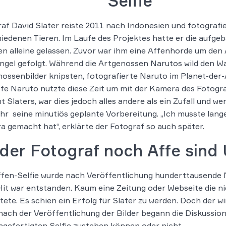
Selfie
af David Slater reiste 2011 nach Indonesien und fotografie
iedenen Tieren. Im Laufe des Projektes hatte er die aufg
n alleine gelassen. Zuvor war ihm eine Affenhorde um den
gel gefolgt. Während die Artgenossen Narutos wild den W
ossenbilder knipsten, fotografierte Naruto im Planet-der
fe Naruto nutzte diese Zeit um mit der Kamera des Fotogra
t Slaters, war dies jedoch alles andere als ein Zufall und w
hr seine minutiös geplante Vorbereitung. „Ich musste lange 
 gemacht hat“, erklärte der Fotograf so auch später.
der Fotograf noch Affe sind
fen-Selfie wurde nach Veröffentlichung hunderttausende Mal
it war entstanden. Kaum eine Zeitung oder Webseite die ni
tete. Es schien ein Erfolg für Slater zu werden. Doch der w
ach der Veröffentlichung der Bilder begann die Diskussio
gefertigten Selfie zustehen können oder nicht.