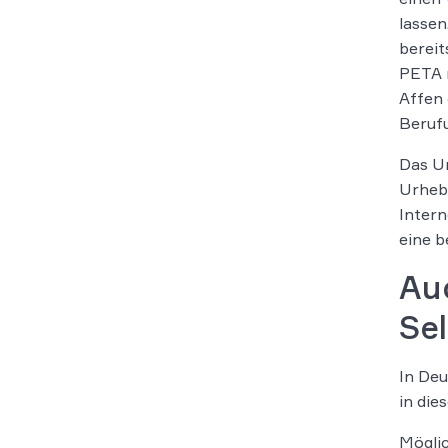
lassen
bereit
PETA n
Affen 
Berufu
Das Ur
Urhebe
Intern
eine 
Au
Se
In Deu
in die
Mögli