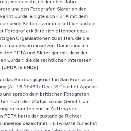
es jedoch nicht, da der über Jahre
orgte und den Fotografen Slater an den
ekannt wurde, einigte sich PETA mit dem
och beide Seiten zuvor unerbittlich und die
er Fotograf erklärte sich offenbar dazu
zigen Organisationen zu stiften, die die
in Indonesien einsetzen. Damit sind die
ilten PETA und Slater gar mit, dass der
en wurden, die die rechtlichen Interessen
.
[UPDATE ENDE].
un das Berufungsgericht in San Francisco
dung (Az. 16-15469). Der US Court of Appeals
 ab und sprach dem britischen Fotografen
ten nicht den Status, so das Gericht, um
zungen könnten nur im Auftrag von
n PETA hatte der zuständige Richter
ls unseriös bezeichnet. PETA hätte zunächst
sucht, das Gerichtsverfahren einstellen zu