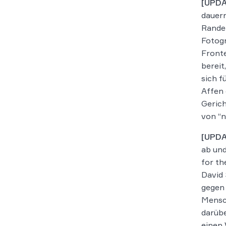
[UPDA
dauern
Rande 
Fotogr
Fronte
bereit
sich f
Affen 
Gerich
von “n
[UPDA
ab und
for th
David 
gegen
Mensch
darübe
einen 