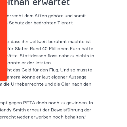
zeitnah erwartet
rheberrecht dem Affen gehöre und somit
dem Schutz der bedrohten Tierart
Foto, dass ihn weltweit berühmt machte ist
en für Slater. Rund 40 Millionen Euro hätte
en hätte. Stattdessen floss nahezu nichts in
ch konnte er der letzten
licht das Geld für den Flug. Und so musste
te Kamera könne er laut eigener Aussage
um die Urheberrechte und die Gier nach den
Kampf gegen PETA doch noch zu gewinnen. In
Randy Smith erneut der Beweisführung der
berrecht weder erwerben noch behalten.“