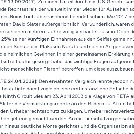
TE 13.09.2017]:
Zu einem Urteil durch das US-Gericht kam 
de Rechtsstreit, der weltweit immer wieder für Aufsehen s
des Ruins trieb, überraschend beendet schien. Wie 2017 b
afen David Slater außergerichtlich. Verwunderlich, waren d
n schienen mehrere Jahre völlig verhärtet zu sein. Doch d
, 25% seiner künftigen Einnahmen aus den Selfies gemeinnüt
ür den Schutz des Makaken Naruto und seinen Artgenossen 
die heimlichen Gewinner. In einer gemeinsamen Erklärung te
tsstreit dafür gesorgt habe, das wichtige Fragen aufgeworf
icht-menschlichen Tieren“ betreffen, um diese auszubauen
TE 24.04.2018]:
Den erwähnten Vergleich lehnte jedoch n
 bestätigte damit zugleich eine erstinstanzliche Entschei
e Ninth Circuit wies am 23. April 2018 die Klage von PETA
Slater die Vermarktungsrechte an den Bildern zu. Affen hät
 den Urheberrechtsschutz zu klagen. Urheberrechtsverlet
en geltend gemacht werden. An die Tierschutzorganisatio
r hinaus deutliche Worte gerichtet und die Organisation a
Vergleich mit Slater geschlossen und sodann vergeblich ver