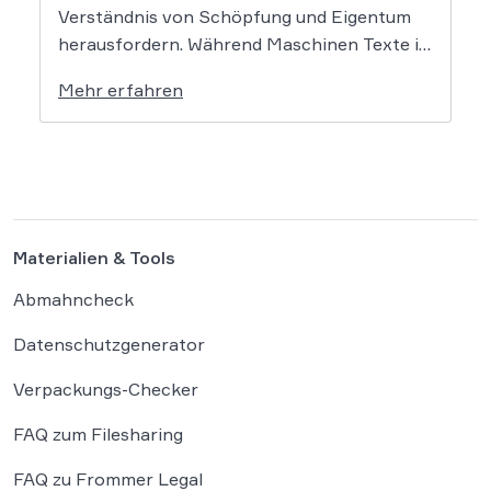
Verständnis von Schöpfung und Eigentum
herausfordern. Während Maschinen Texte in
Sekundenschnelle produzieren, ringt die
Mehr erfahren
Rechtswissenschaft um die Antwort, ob und
wie diese Werke geschützt sind: Ein Problem,
das längst nicht nur Juristen, sondern alle
Autoren und Kreativen betrifft. […]
Materialien & Tools
Abmahncheck
Datenschutzgenerator
Verpackungs-Checker
FAQ zum Filesharing
FAQ zu Frommer Legal