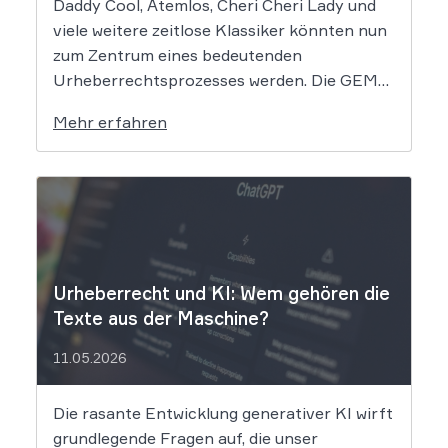
Daddy Cool, Atemlos, Cheri Cheri Lady und
viele weitere zeitlose Klassiker könnten nun
zum Zentrum eines bedeutenden
Urheberrechtsprozesses werden. Die GEMA
klagt gegen das KI-Unternehmen Suno und
Mehr erfahren
will die Rechte ihrer Mitglieder verteidigen.
Dem Unternehmen hinter der populären KI-
Musik-App werden massive
Urheberrechtsverletzungen vorgeworfen.
Die entscheidende Frage lautet: Durfte Suno
[…]
Urheberrecht und KI: Wem gehören die
Texte aus der Maschine?
11.05.2026
Die rasante Entwicklung generativer KI wirft
grundlegende Fragen auf, die unser