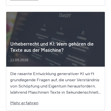
die Rechte ihrer Mitglieder verteidigen. Dem
Unternehmen hinter der populären KI-Musik-
App werden massive
Urheberrechtsverletzungen vorgeworfen. Die
entscheidende Frage lautet: Durfte Suno […]
Urheberrecht und KI: Wem gehören die
Texte aus der Maschine?
11.05.2026
Die rasante Entwicklung generativer KI wirft
grundlegende Fragen auf, die unser Verständnis
von Schöpfung und Eigentum herausfordern.
Während Maschinen Texte in Sekundenschnelle
produzieren, ringt die Rechtswissenschaft um
Mehr erfahren
die Antwort, ob und wie diese Werke geschützt
sind: Ein Problem, das längst nicht nur Juristen,