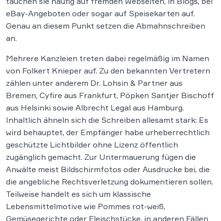
tauchen sie häufig auf fremden Webseiten, in Blogs, bei
eBay-Angeboten oder sogar auf Speisekarten auf.
Genau an diesem Punkt setzen die Abmahnschreiben
an.
Mehrere Kanzleien treten dabei regelmäßig im Namen
von Folkert Knieper auf. Zu den bekannten Vertretern
zählen unter anderem Dr. Lohsin & Partner aus
Bremen, Cyfire aus Frankfurt, Pöpken Santjer Bischoff
aus Helsinki sowie Albrecht Legal aus Hamburg.
Inhaltlich ähneln sich die Schreiben allesamt stark: Es
wird behauptet, der Empfänger habe urheberrechtlich
geschützte Lichtbilder ohne Lizenz öffentlich
zugänglich gemacht. Zur Untermauerung fügen die
Anwälte meist Bildschirmfotos oder Ausdrucke bei, die
die angebliche Rechtsverletzung dokumentieren sollen.
Teilweise handelt es sich um klassische
Lebensmittelmotive wie Pommes rot-weiß,
Gemüsegerichte oder Fleischstücke, in anderen Fällen