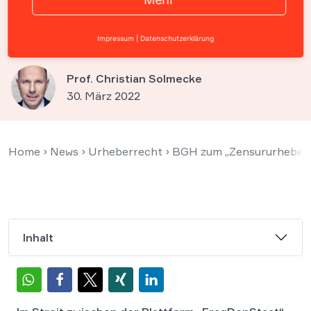
Glyphosat-Gutachten
veröffentlichen
Impressum
|
Datenschutzerklärung
Prof. Christian Solmecke
30. März 2022
Home
›
News
›
Urheberrecht
›
BGH zum „Zensururheberre
Inhalt