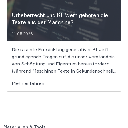
Urheberrecht und KI: Wem gehören die
Texte aus der Maschine?
11.05.2026
Die rasante Entwicklung generativer KI wirft
grundlegende Fragen auf, die unser Verständnis
von Schöpfung und Eigentum herausfordern.
Während Maschinen Texte in Sekundenschnelle
produzieren, ringt die Rechtswissenschaft um
Mehr erfahren
die Antwort, ob und wie diese Werke geschützt
sind: Ein Problem, das längst nicht nur Juristen,
sondern alle Autoren und Kreativen betrifft. […]
Materialien & Tools