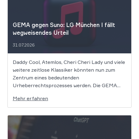
GEMA gegen Suno: LG München I fällt
wegweisendes Urteil
31.07.2026
Daddy Cool, Atemlos, Cheri Cheri Lady und viele
weitere zeitlose Klassiker könnten nun zum
Zentrum eines bedeutenden
Urheberrechtsprozesses werden. Die GEMA
klagt gegen das KI-Unternehmen Suno und will
Mehr erfahren
die Rechte ihrer Mitglieder verteidigen. Dem
Unternehmen hinter der populären KI-Musik-
App werden massive
Urheberrechtsverletzungen vorgeworfen. Die
entscheidende Frage lautet: Durfte Suno […]