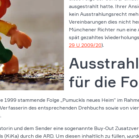
ausgestrahlt hatte. Ihrer Ans
kein Ausstrahlungsrecht mehr 
Vereinbarungen dies nicht her
Münchener Richter nun eine Ab
spät gezahltes Wiederholungsh
29 U 2009/20
).
Ausstrah
für die F
hre 1999 stammende Folge „Pumuckls neues Heim” im Rahme
e Verfasserin des entsprechenden Drehbuchs sowie von vie
.
Autorin und dem Sender eine sogenannte Buy-Out Zusatzver
 (KiKa) durch die ARD. Um diesen inhaltlich zu füllen, wur