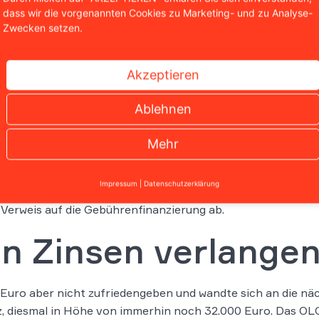
erneint Urheberrec
dass wir die vorgenannten Cookies zu Marketing- und zu Analyse-
Zwecken setzen.
buchautorin 2020 an das Landgericht (LG) München I. Nach i
heberrecht verletzt. Das sahen die Richter anders und teil
Akzeptieren
e. Maßgeblich sei, ob der erste Vertrag von 1995 noch gel
Ablehnen
eschäftigten sich in ihrem damaligen Urteil eingehend mit 
ung weiterhin wirksam sei. Deshalb müsse der Sender für di
Mehr
e Wiederholungshonorar zahlen. Dieses beliefe sich auf ca.
i hingegen abzulehnen.
Impressum
|
Datenschutzerklärung
 könne eine Zusatzsumme zum bisherigen Wiederholungshono
 Verweis auf die Gebührenfinanzierung ab.
n Zinsen verlange
0 Euro aber nicht zufriedengeben und wandte sich an die 
, diesmal in Höhe von immerhin noch 32.000 Euro. Das OLG 