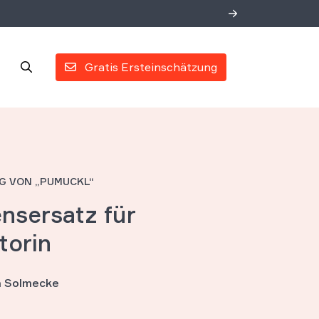
Gratis Ersteinschätzung
G VON „PUMUCKL“
nsersatz für
torin
an Solmecke