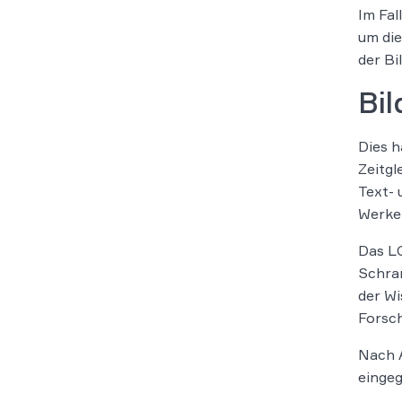
Im Fal
um die
der Bi
Bi
Dies h
Zeitgl
Text-
Werke 
Das L
Schra
der Wi
Forsch
Nach A
eingeg