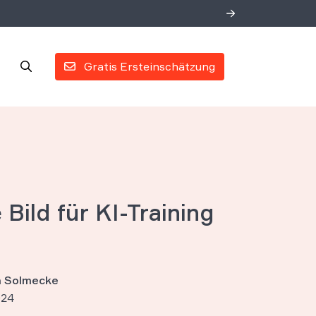
Gratis Ersteinschätzung
 Bild für KI-Training
an Solmecke
024