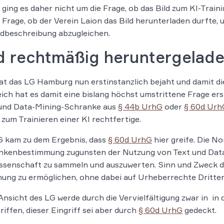
l ging es daher nicht um die Frage, ob das Bild zum KI-Trai
 Frage, ob der Verein Laion das Bild herunterladen durfte,
ldbeschreibung abzugleichen.
ld rechtmäßig heruntergelad
at das LG Hamburg nun erstinstanzlich bejaht und damit d
eich hat es damit eine bislang höchst umstrittene Frage er
 und Data-Mining-Schranke aus
§ 44b UrhG
oder
§ 60d Urh
zum Trainieren einer KI rechtfertige.
G kam zu dem Ergebnis, dass
§ 60d UrhG
hier greife. Die N
nkenbestimmung zugunsten der Nutzung von Text und Data 
ssenschaft zu sammeln und auszuwerten. Sinn und Zweck der
ung zu ermöglichen, ohne dabei auf Urheberrechte Dritte
nsicht des LG werde durch die Vervielfältigung zwar in in
riffen, dieser Eingriff sei aber durch
§ 60d UrhG
gedeckt.