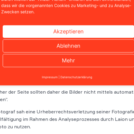
toagentur, von deren Website das Bild des Fotografen ursp
dass wir die vorgenannten Cookies zu Marketing- und zu Analyse-
Zwecken setzen.
in ihren Nutzungsbedingungen einen in englischer Sprache
STRICTIONS
Akzeptieren
 MAY NOT:
Ablehnen
Use automated programs, applets, bots or the like to acces
Mehr
any purpose, including, by way of example only, downloadin
content on the website.“
Impressum
|
Datenschutzerklärung
er der Seite sollten daher die Bilder nicht mittels autom
en“.
tograf sah eine Urheberrechtsverletzung seiner Fotografie
lfältigung im Rahmen des Analyseprozesses durch Laion und
oto zu nutzen.