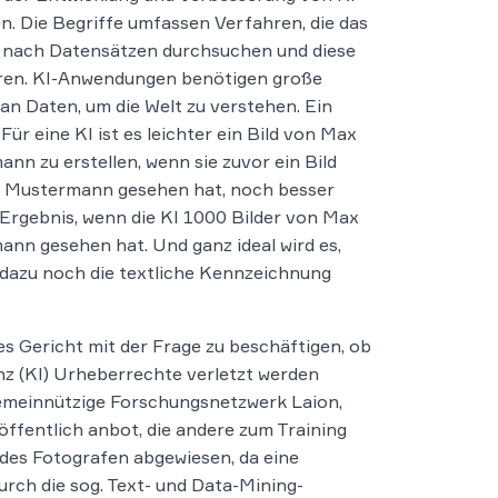
. Die Begriffe umfassen Verfahren, die das
 nach Datensätzen durchsuchen und diese
eren. KI-Anwendungen benötigen große
n Daten, um die Welt zu verstehen. Ein
 Für eine KI ist es leichter ein Bild von Max
nn zu erstellen, wenn sie zuvor ein Bild
 Mustermann gesehen hat, noch besser
 Ergebnis, wenn die KI 1000 Bilder von Max
nn gesehen hat. Und ganz ideal wird es,
dazu noch die textliche Kennzeichnung
s Gericht mit der Frage zu beschäftigen, ob
genz (KI) Urheberrechte verletzt werden
s gemeinnützige Forschungsnetzwerk Laion,
f­fent­lich anbot, die an­de­re zum Trai­ning
 des Fotografen abgewiesen, da eine
urch die sog. Text- und Data-Mining-