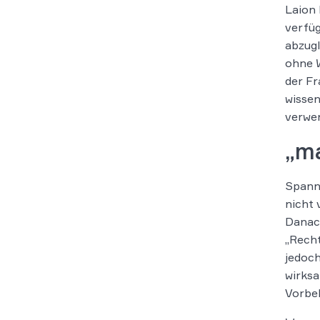
Laion 
verfüg
abzugl
ohne W
der Fr
wissen
verwen
„m
Spanne
nicht 
Danach
„Recht
jedoch
wirksa
Vorbeh