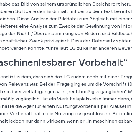
habe das Bild von seinem ursprünglichen Speicherort herun
baren Software den Bildinhalt mit der zu dem Text bereits
eichen. Diese Analyse der Bilddatei zum Abgleich mit eine
eiteres eine Analyse zum Zwecke der Gewinnung von Infor
age der Nicht-/Übereinstimmung von Bildern und Bildbeschr
schaftlicher Zweck privilegiert. Dass der Datensatz spät
det werden konnte, führe laut LG zu keiner anderen Bewer
aschinenlesbarer Vorbehalt“
nd ist zudem, dass sich das LG zudem noch mit einer Frage 
von Relevanz war. Bei der Frage ging es um die Vorschrift f
 sind Vervielfältigungen von „rechtmäßig zugänglichen“ We
mäßig zugänglich“ ist ein Werk beispielsweise immer dann, w
 hatte die Agentur einen Nutzungsvorbehalt per Klausel i
mer Vorbehalt hätte die Nutzung ausgeschlossen. Bei onlin
alt jedoch nur dann wirksam, wenn er „in maschinenlesbare