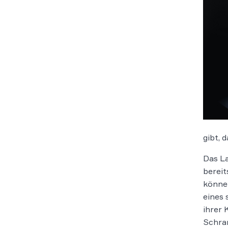
gibt, 
Das La
bereit
können
eines s
ihrer 
Schran