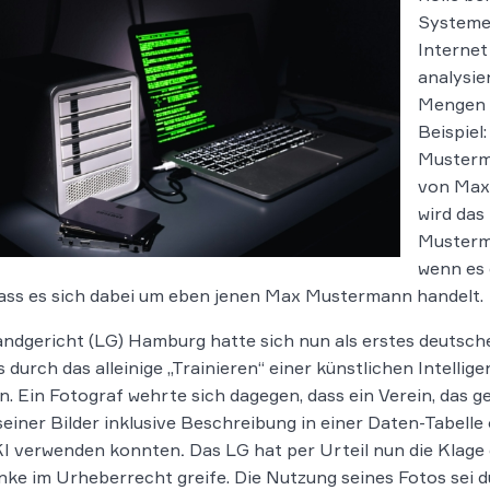
Systemen
Internet
analysi
Mengen a
Beispiel:
Musterma
von Max
wird das
Musterma
wenn es 
dass es sich dabei um eben jenen Max Mustermann handelt.
ndgericht (LG) Hamburg hatte sich nun als erstes deutsche
s durch das alleinige „Trainieren“ einer künstlichen Intelli
. Ein Fo­to­graf wehr­te sich da­ge­gen, dass ein Verein, da
einer Bilder inklusive Be­schrei­bung in einer Daten-Ta­bel­le ö
KI ver­wen­den konn­ten
.
Das LG hat per Urteil nun die Klage
ke im Urheberrecht greife. Die Nutzung seines Fotos sei d