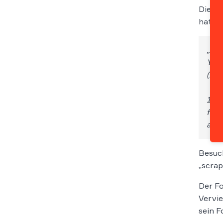
Die Fo
hatte 
„RE
YOU
(…)
18. 
for 
any 
Besuch
„scrap
Der Fo
Vervie
sein F