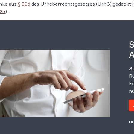
nke aus
§ 60d
des Urheberrechtsgesetzes (UrhG) gedeckt (
/23
).
S
A
Si
Ru
ko
nu
od