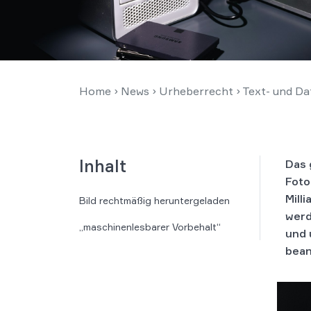
Home
›
News
›
Urheberrecht
›
Text- und Dat
Inhalt
Das 
Foto
Mill
Bild rechtmäßig heruntergeladen
werd
„maschinenlesbarer Vorbehalt“
und 
bean