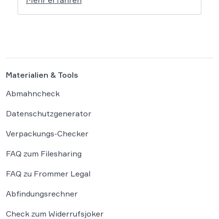
Mehr erfahren
Rechtswissenschaft um die Antwort, ob und
wie diese Werke geschützt sind: Ein Problem,
das längst nicht nur Juristen, sondern alle
Autoren und Kreativen betrifft. […]
Materialien & Tools
Abmahncheck
Datenschutzgenerator
Verpackungs-Checker
FAQ zum Filesharing
FAQ zu Frommer Legal
Abfindungsrechner
Check zum Widerrufsjoker