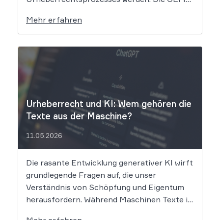
klagt gegen das KI-Unternehmen Suno und
Mehr erfahren
will die Rechte ihrer Mitglieder verteidigen.
Dem Unternehmen hinter der populären KI-
Musik-App werden massive
Urheberrechtsverletzungen vorgeworfen.
Die entscheidende Frage lautet: Durfte Suno
[…]
Urheberrecht und KI: Wem gehören die
Texte aus der Maschine?
11.05.2026
Die rasante Entwicklung generativer KI wirft
grundlegende Fragen auf, die unser
Verständnis von Schöpfung und Eigentum
herausfordern. Während Maschinen Texte in
Sekundenschnelle produzieren, ringt die