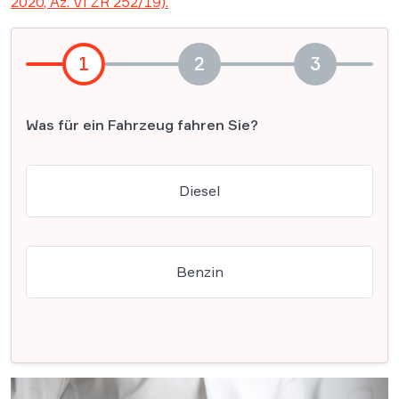
2020, Az. VI ZR 252/19).
1
2
3
Was für ein Fahrzeug fahren Sie?
Diesel
Benzin