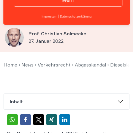
Musterfeststellungsklage
hemmte Verjährung
Impressum
|
Datenschutzerklärung
Prof. Christian Solmecke
27. Januar 2022
Home
›
News
›
Verkehrsrecht
›
Abgasskandal
›
Dieselska
Inhalt