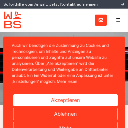
Soforthilfe vom Anwalt: Jetzt Kontakt aufnehmen
Auch wir benötigen die Zustimmung zu Cookies und
Technologien, um Inhalte und Anzeigen zu
personalisieren und Zugriffe auf unsere Website zu
analysieren. Über „Alle akzeptieren“ wird die
Datenverarbeitung und Weitergabe an Drittanbieter
erlaubt. Ein Ein Widerruf oder eine Anpassung ist unter
„Einstellungen“ möglich.
Mehr lesen
Akzeptieren
DIESELSKANDAL
Ablehnen
Anmeldung zur
Mehr