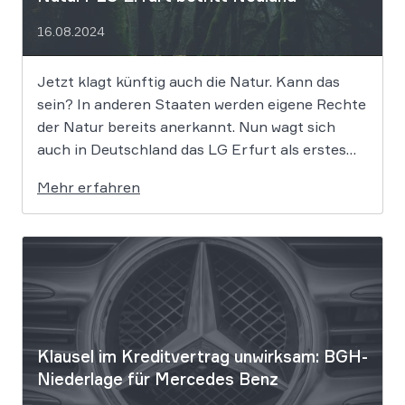
16.08.2024
Jetzt klagt künftig auch die Natur. Kann das
sein? In anderen Staaten werden eigene Rechte
der Natur bereits anerkannt. Nun wagt sich
auch in Deutschland das LG Erfurt als erstes
Gericht in diese Richtung und begeht damit
Mehr erfahren
Neuland. Und das ausgerechnet in einem Diesel-
Abgasskandal-Fall – den Käufer eines BMW […]
Klausel im Kre­dit­ver­trag unwirksam: BGH-
Niederlage für Mercedes Benz