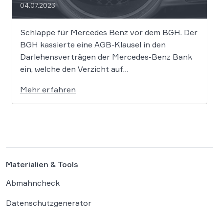
04.07.2023
Schlappe für Mercedes Benz vor dem BGH. Der
BGH kassierte eine AGB-Klausel in den
Darlehensverträgen der Mercedes-Benz Bank
ein, welche den Verzicht auf
Schadensersatzansprüche beim Abschluss des
Mehr erfahren
Autokredits beinhaltete. Damit dürfen Käufer
weiterhin gegen Mercedes klagen und
Schadensersatz z.B. im Zusammenhang mit dem
Diesel-Abgasskandal fordern. Dass das nicht
nur für […]
Materialien & Tools
Abmahncheck
Datenschutzgenerator