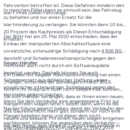
Fahrverbot betroffen ist. Diese Gefahren mindern den
In manchen Fällen kann es sinnvoll sein, das Fahrzeug
Wert Ihres Diesel-Fahrzeugs.
zu behalten und nur einen Ersatz für die
Wertminderung zu verlangen. Sie könnten dann 10 bis
20 Prozent des Kaufpreises als Diesel-Entschädigung
Der BGH hat am 25. Mai 2020 entschieden, dass der
erhalten.
Einbau der manipulierten Abschaltsoftware eine
vorsätzliche, sittenwidrige Schädigung nach
§ 826 BGB
darstellt und Schadensersatzansprüche gegen den
Gegen Händler
Hersteller auch nicht durch ein Softwareupdate
beseitigt werden. Deshalb können Sie auch
Ein Diesel mit illegaler Abschalteinrichtung hat einen
Schadenersatz aus deliktischer Haftung wegen
„Mangel“, entschied der Bundesgerichtshof 2019.
vorsätzlicher sittenwidriger Schädigung gegen den
Sofern Ihr Anspruch noch nicht verjährt ist, können
Hersteller geltend machen.
Sie vom Händler verlangen, dass er Ihnen einen neuen,
Wenn Sie dem Verkäufer eine angemessene Frist zur
mangelfreien Wagen liefert, selbst dann, wenn es die
Nacherfüllung gesetzt haben, damit der Verkäufer den
alte Baureihe nicht mehr gibt, sondern nur noch eine
Mangel beheben kann, und dieser dem nicht
neuere und bessere. Mit einem neuen Wagen entgehen
nachkommt, können Sie gegenüber dem Verkäufer –
Sie dem Risiko, dass Ihnen in Zukunft Fahrverbote in
Das Oberlandesgericht Köln hat am 27. März 2018
Autohaus oder Hersteller – den Rücktritt vom