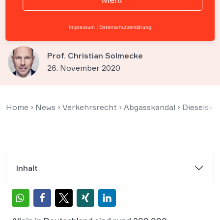
betroffen – Das müssen Sie
wissen
Impressum
|
Datenschutzerklärung
Prof. Christian Solmecke
26. November 2020
Home
›
News
›
Verkehrsrecht
›
Abgasskandal
›
Dieselska
Inhalt