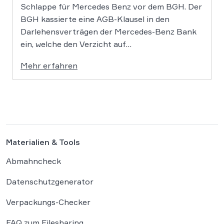
Schlappe für Mercedes Benz vor dem BGH. Der
BGH kassierte eine AGB-Klausel in den
Darlehensverträgen der Mercedes-Benz Bank
ein, welche den Verzicht auf
Schadensersatzansprüche beim Abschluss des
Mehr erfahren
Autokredits beinhaltete. Damit dürfen Käufer
weiterhin gegen Mercedes klagen und
Schadensersatz z.B. im Zusammenhang mit dem
Diesel-Abgasskandal fordern. Dass das nicht
nur für […]
Materialien & Tools
Abmahncheck
Datenschutzgenerator
Verpackungs-Checker
FAQ zum Filesharing