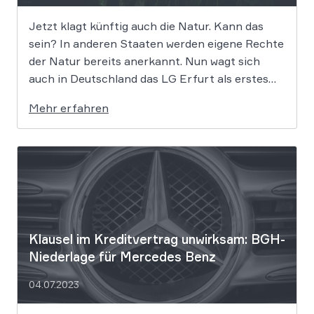
Jetzt klagt künftig auch die Natur. Kann das
sein? In anderen Staaten werden eigene Rechte
der Natur bereits anerkannt. Nun wagt sich
auch in Deutschland das LG Erfurt als erstes
Gericht in diese Richtung und begeht damit
Mehr erfahren
Neuland. Und das ausgerechnet in einem Diesel-
Abgasskandal-Fall – den Käufer eines BMW […]
Klausel im Kre­dit­ver­trag unwirksam: BGH-
Niederlage für Mercedes Benz
04.07.2023