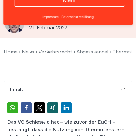
VW droht Millionen-Rückruf
Impressum
|
Datenschutzerklärung
Prof. Christian Solmecke
21. Februar 2023
Home
›
News
›
Verkehrsrecht
›
Abgasskandal
›
Thermofen
Inhalt
Das VG Schleswig hat – wie zuvor der EuGH –
bestätigt, dass die Nutzung von Thermofenstern