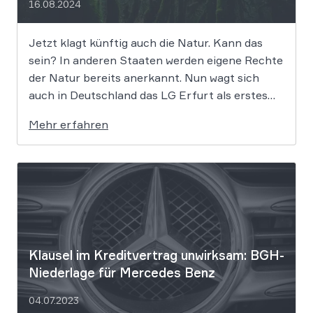
16.08.2024
Jetzt klagt künftig auch die Natur. Kann das
sein? In anderen Staaten werden eigene Rechte
der Natur bereits anerkannt. Nun wagt sich
auch in Deutschland das LG Erfurt als erstes
Gericht in diese Richtung und begeht damit
Mehr erfahren
Neuland. Und das ausgerechnet in einem Diesel-
Abgasskandal-Fall – den Käufer eines BMW […]
Klausel im Kre­dit­ver­trag unwirksam: BGH-
Niederlage für Mercedes Benz
04.07.2023