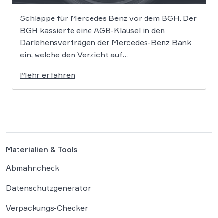
Schlappe für Mercedes Benz vor dem BGH. Der
BGH kassierte eine AGB-Klausel in den
Darlehensverträgen der Mercedes-Benz Bank
ein, welche den Verzicht auf
Schadensersatzansprüche beim Abschluss des
Mehr erfahren
Autokredits beinhaltete. Damit dürfen Käufer
weiterhin gegen Mercedes klagen und
Schadensersatz z.B. im Zusammenhang mit dem
Diesel-Abgasskandal fordern. Dass das nicht
nur für […]
Materialien & Tools
Abmahncheck
Datenschutzgenerator
Verpackungs-Checker