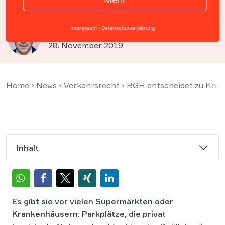
Muss der Halter zahlen?
Impressum
|
Datenschutzerklärung
Prof. Christian Solmecke
28. November 2019
Home
›
News
›
Verkehrsrecht
›
BGH entscheidet zu Knöll
Inhalt
Es gibt sie vor vielen Supermärkten oder
Krankenhäusern: Parkplätze, die privat