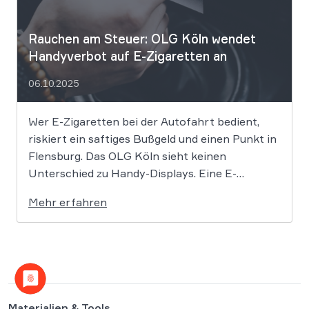
Rauchen am Steuer: OLG Köln wendet
Handyverbot auf E-Zigaretten an
06.10.2025
Wer E-Zigaretten bei der Autofahrt bedient,
riskiert ein saftiges Bußgeld und einen Punkt in
Flensburg. Das OLG Köln sieht keinen
Unterschied zu Handy-Displays. Eine E-
Zigarette über ein Touchdisplay während der
Mehr erfahren
Autofahrt zu bedienen, verstößt gegen das
Handyverbot des § 23 Abs. 1a
Straßenverkehrsordnung (StVO). So hat das
Oberlandesgericht (OLG) […]
Materialien & Tools