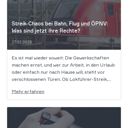
Streik-Chaos bei Bahn, Flug und ÖPNV:
Was sind jetzt Ihre Rechte?
27.02.2026
Es ist mal wieder soweit: Die Gewerkschaften
machen ernst, und wer zur Arbeit, in den Urlaub
oder einfach nur nach Hause will, steht vor
verschlossenen Türen. Ob Lokführer-Streik,
Warnstreik im ÖPNV oder Bodenpersonal am
Mehr erfahren
Flughafen – wenn nichts mehr geht, stellt sich
die alles entscheidende Frage: Wer zahlt
eigentlich […]