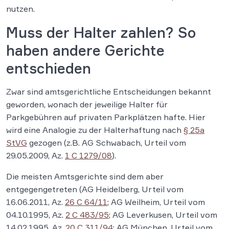
nutzen.
Muss der Halter zahlen? So
haben andere Gerichte
entschieden
Zwar sind amtsgerichtliche Entscheidungen bekannt
geworden, wonach der jeweilige Halter für
Parkgebühren auf privaten Parkplätzen hafte. Hier
wird eine Analogie zu der Halterhaftung nach
§ 25a
StVG
gezogen (z.B. AG Schwabach, Urteil vom
29.05.2009, Az.
1 C 1279/08
).
Die meisten Amtsgerichte sind dem aber
entgegengetreten (AG Heidelberg, Urteil vom
16.06.2011, Az.
26 C 64/11
; AG Weilheim, Urteil vom
04.10.1995, Az.
2 C 483/95
; AG Leverkusen, Urteil vom
14.02.1995, Az.
20 C 311/94
; AG München, Urteil vom