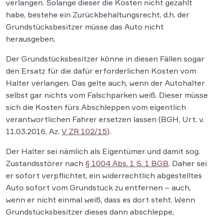
verlangen. Solange dieser die Kosten nicht gezahlt
habe, bestehe ein Zurück­behaltungs­recht, d.h. der
Grundstücksbesitzer müsse das Auto nicht
herausgeben.
Der Grundstücks­besitzer könne in diesen Fällen sogar
den Ersatz für die dafür erforderlichen Kosten vom
Halter verlangen. Das gelte auch, wenn der Auto­halter
selbst gar nichts vom Falsch­parken weiß. Dieser müsse
sich die Kosten fürs Abschleppen vom eigentlich
verantwort­lichen Fahrer ersetzen lassen (BGH, Urt. v.
11.03.2016, Az.
V ZR 102/15
).
Der Halter sei nämlich als Eigentümer und damit sog.
Zustandsstörer nach
§ 1004 Abs. 1 S. 1 BGB
. Daher sei
er sofort verpflichtet, ein widerrecht­lich abge­stelltes
Auto sofort vom Grund­stück zu entfernen – auch,
wenn er nicht einmal weiß, dass es dort steht. Wenn
Grundstücksbesitzer dieses dann abschleppe,