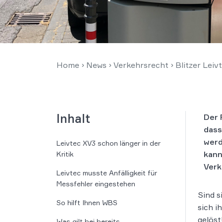
Home
›
News
›
Verkehrsrecht
›
Blitzer Lei
Inhalt
Der 
dass
werd
Leivtec XV3 schon länger in der
kann
Kritik
Verk
Leivtec musste Anfälligkeit für
Messfehler eingestehen
Sind s
So hilft Ihnen WBS
sich i
gelöst
Was gilt bei bereits