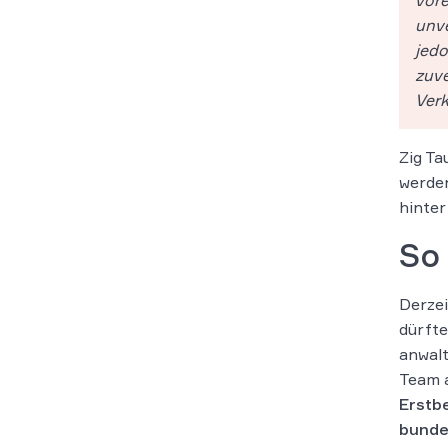
unve
jedo
zuve
Verk
Zig Ta
werden
hinter
So 
Derzei
dürfte
anwalt
Team 
Erstb
bunde