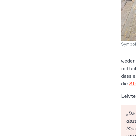
Symbol
weder 
mittei
dass 
die
St
Leivte
„Da 
dass
Mes
vore