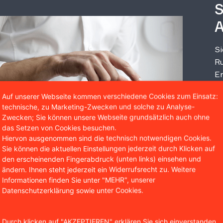
S
A
Si
Ru
Er
un
Auf unserer Webseite kommen verschiedene Cookies zum Einsatz:
technische, zu Marketing-Zwecken und solche zu Analyse-
Zwecken; Sie können unsere Webseite grundsätzlich auch ohne
das Setzen von Cookies besuchen.
Hiervon ausgenommen sind die technisch notwendigen Cookies.
Sie können die aktuellen Einstellungen jederzeit durch Klicken auf
den erscheinenden Fingerabdruck (unten links) einsehen und
ändern. Ihnen steht jederzeit ein Widerrufsrecht zu. Weitere
Informationen finden Sie unter "MEHR", unserer
Datenschutzerklärung sowie unter Cookies.
Wir sind bekannt aus
Durch klicken auf "AKZEPTIEREN" erklären Sie sich einverstanden,