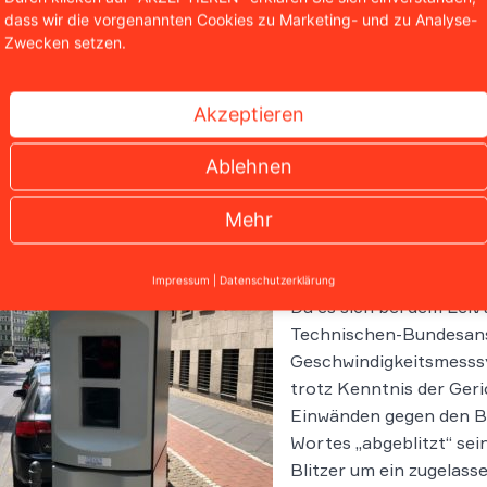
dass wir die vorgenannten Cookies zu Marketing- und zu Analyse-
Zwecken setzen.
Akzeptieren
Ablehnen
Leivtec mus
Mehr
Messfehler
Impressum
|
Datenschutzerklärung
Da es sich bei dem Leiv
Technischen-Bundesans
Geschwindigkeitsmesssy
trotz Kenntnis der Geri
Einwänden gegen den B
Wortes „abgeblitzt“ sei
Blitzer um ein zugelas