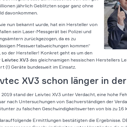
illionen jährlich Geblitzten sogar ganz ohne
ld davonkommen.
ie nun bekannt wurde, hat ein Hersteller von
allen sein Laser-Messgerät bei Polizei und
ngsämtern zurückgezogen, da es zu
lässigen Messwertabweichungen kommen“
 so der Hersteller! Konkret geht es um den
r
Leivtec XV3
des gleichnamigen hessischen Herstellers Leiv
t (!) Geräte bundesweit im Einsatz.
vtec XV3 schon länger in der 
2019 stand der Leivtec XV3 unter Verdacht, eine hohe Fehle
war nach Untersuchungen von Sachverständigen der Verda
tunter zu falschen Geschwindigkeitswerten von bis zu 16
arauffolgende Ermittlungen bestätigten die Ergebnisse. D