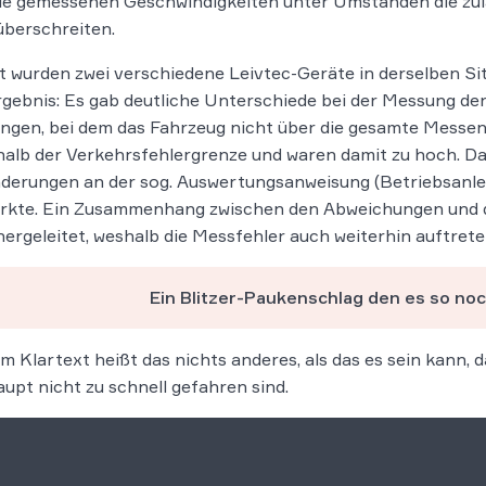
ie gemessenen Geschwindigkeiten unter Umständen die zuläs
berschreiten.
t wurden zwei verschiedene Leivtec-Geräte in derselben Si
gebnis: Es gab deutliche Unterschiede bei der Messung der
gen, bei dem das Fahrzeug nicht über die gesamte Messen
alb der Verkehrsfehlergrenze und waren damit zu hoch. D
derungen an der sog. Auswertungsanweisung (Betriebsanleit
ärkte. Ein Zusammenhang zwischen den Abweichungen und 
hergeleitet, weshalb die Messfehler auch weiterhin auftret
Ein Blitzer-Paukenschlag den es so no
m Klartext heißt das nichts anderes, als das es sein kann,
upt nicht zu schnell gefahren sind.