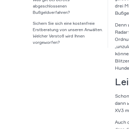
drei M
abgeschlossenen
Bußgeldverfahren?
Bußge
Sichern Sie sich eine kostenfreie
Denn w
Erstberatung von unseren Anwälten.
Radarf
Welcher Verstoß wird Ihnen
Ordnu
vorgeworfen?
„unzu
könne,
Blitze
Hunder
Lei
Schon 
dann 
XV3 mi
Auch d