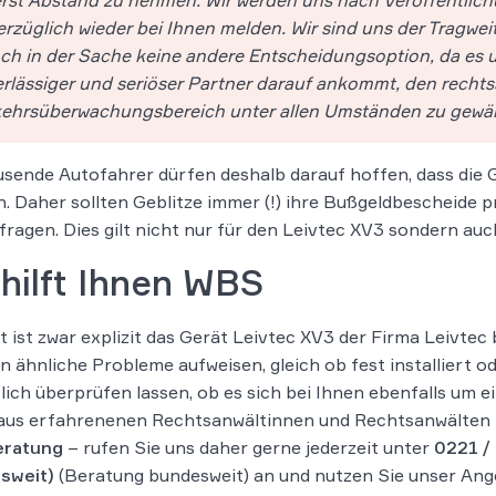
rzüglich wieder bei Ihnen melden. Wir sind uns der Tragwe
ch in der Sache keine andere Entscheidungsoption, da es un
rlässiger und seriöser Partner darauf ankommt, den rechts
ehrsüberwachungsbereich unter allen Umständen zu gewähr
usende Autofahrer dürfen deshalb darauf hoffen, dass die 
. Daher sollten Geblitze immer (!) ihre Bußgeldbescheide 
fragen. Dies gilt nicht nur für den Leivtec XV3 sondern au
hilft Ihnen WBS
t ist zwar explizit das Gerät Leivtec XV3 der Firma Leivtec
n ähnliche Probleme aufweisen, gleich ob fest installiert ode
lich überprüfen lassen, ob es sich bei Ihnen ebenfalls um e
aus erfahrenenen Rechtsanwältinnen und Rechtsanwälten
eratung
– rufen Sie uns daher gerne jederzeit unter
0221 /
sweit)
(Beratung bundesweit) an und nutzen Sie unser Ange