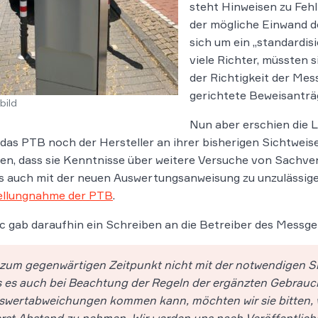
steht Hinweisen zu Feh
der mögliche Einwand d
sich um ein „standardisi
viele Richter, müssten s
der Richtigkeit der Me
gerichtete Beweisanträ
bild
Nun aber erschien die 
das PTB noch der Hersteller an ihrer bisherigen Sichtweise
len, dass sie Kenntnisse über weitere Versuche von Sachver
es auch mit der neuen Auswertungsanweisung zu unzuläss
ellungnahme der PTB
.
c gab daraufhin ein Schreiben an die Betreiber des Messger
zum gegenwärtigen Zeitpunkt nicht mit der notwendigen S
 es auch bei Beachtung der Regeln der ergänzten Gebrau
swertabweichungen kommen kann, möchten wir sie bitten, 
rst Abstand zu nehmen. Wir werden uns nach Veröffentlich