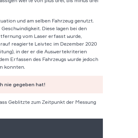
sigen Werte von plus drei, bis minus drei
tuation und am selben Fahrzeug genutzt.
 Geschwindigkeit. Diese lagen bei den
tfernung vom Laser erfasst wurde,
arauf reagierte Leivtec im Dezember 2020
ung), in der er die Auswertekriterien
dem Erfassen des Fahrzeugs wurde jedoch
en konnten.
ch nie gegeben hat!
 dass Geblitzte zum Zeitpunkt der Messung