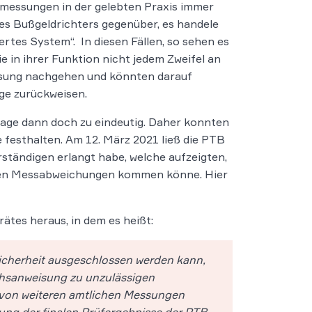
lmessungen in der gelebten Praxis immer
es Bußgeldrichters gegenüber, es handele
ertes System“. In diesen Fällen, so sehen es
ie in ihrer Funktion nicht jedem Zweifel an
ssung nachgehen und könnten darauf
ge zurückweisen.
Lage dann doch zu eindeutig. Daher konnten
 festhalten. Am 12. März 2021 ließ die PTB
ständigen erlangt habe, welche aufzeigten,
igen Messabweichungen kommen könne. Hier
ätes heraus, in dem es heißt:
icherheit ausgeschlossen werden kann,
chsanweisung zu unzulässigen
von weiteren amtlichen Messungen
ung der finalen Prüfergebnisse der PTB