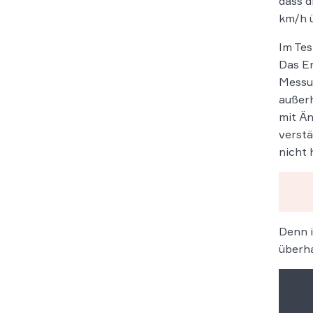
dass d
km/h ü
Im Tes
Das Er
Messun
außerh
mit Än
verst
nicht 
Denn i
überha