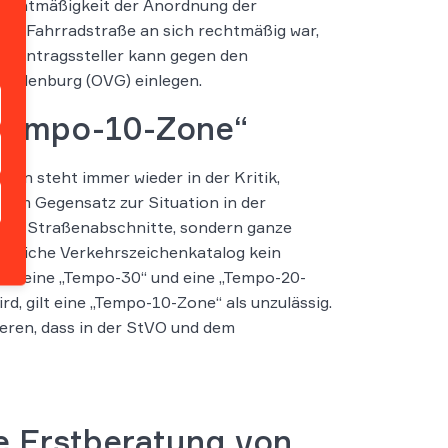
e Rechtmäßigkeit der Anordnung der
der Fahrradstraße an sich rechtmäßig war,
er Antragssteller kann gegen den
andenburg (OVG) einlegen.
„Tempo-10-Zone“
en steht immer wieder in der Kritik,
e im Gegensatz zur Situation in der
oder Straßenabschnitte, sondern ganze
 amtliche Verkehrszeichenkatalog kein
für eine „Tempo-30“ und eine „Tempo-20-
d, gilt eine „Tempo-10-Zone“ als unzulässig.
eren, dass in der StVO und dem
ie Erstberatung von