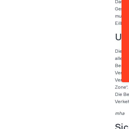
Das Ge
Geschw
musste
Eilbes
Un
Die Be
allerd
Bergma
Verkeh
Verkeh
Zone“.
Die Be
Verkeh
mha
Sic