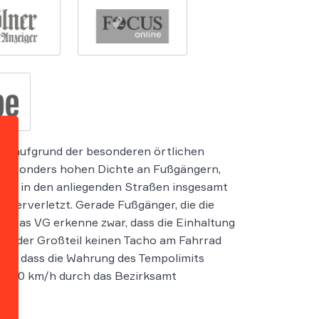
ehe aufgrund der besonderen örtlichen
er besonders hohen Dichte an Fußgängern,
und in den anliegenden Straßen insgesamt
hwerverletzt. Gerade Fußgänger, die die
. Das VG erkenne zwar, dass die Einhaltung
 da der Großteil keinen Tacho am Fahrrad
legt, dass die Wahrung des Tempolimits
uf 10 km/h durch das Bezirksamt