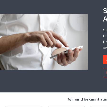
S
A
Si
Ru
Er
un
Wir sind bekannt aus